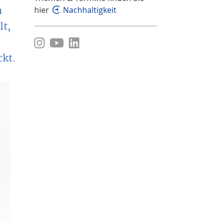
m
hier
Nachhaltigkeit
lt,
ckt.