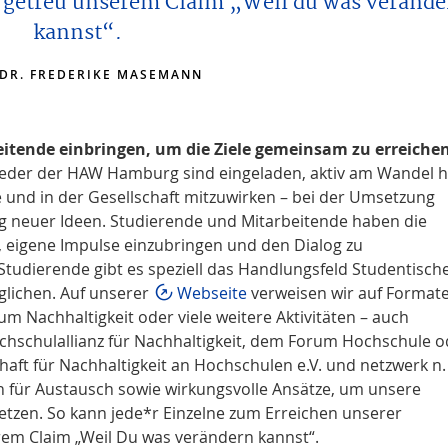
, getreu unserem Claim „Weil du was veränd
kannst“.
 DR. FREDERIKE MASEMANN
itende einbringen, um die Ziele gemeinsam zu erreiche
lieder der HAW Hamburg sind eingeladen, aktiv am Wandel h
 und in der Gesellschaft mitzuwirken – bei der Umsetzung
 neuer Ideen. Studierende und Mitarbeitende haben die
n, eigene Impulse einzubringen und den Dialog zu
Studierende gibt es speziell das Handlungsfeld Studentisch
glichen. Auf unserer
Webseite
verweisen wir auf Formate
um Nachhaltigkeit oder viele weitere Aktivitäten – auch
chulallianz für Nachhaltigkeit, dem Forum Hochschule o
aft für Nachhaltigkeit an Hochschulen e.V. und netzwerk n.
n für Austausch sowie wirkungsvolle Ansätze, um unsere
tzen. So kann jede*r Einzelne zum Erreichen unserer
erem Claim „Weil Du was verändern kannst“.