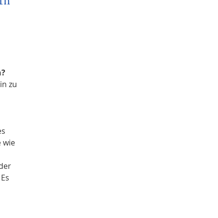
ern
n?
in zu
es
 wie
der
 Es