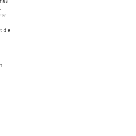
ines
,
rer
t die
en