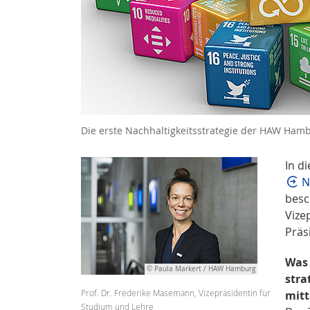
Die erste Nachhaltigkeitsstrategie der HAW Hamb
In d
N
besc
Vize
Präs
Was 
© Paula Markert / HAW Hamburg
stra
Prof. Dr. Frederike Masemann, Vizepräsidentin für
mitt
Studium und Lehre