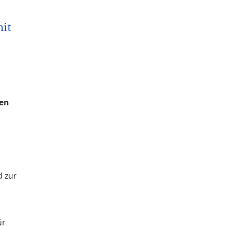
mit
len
 zur
ür