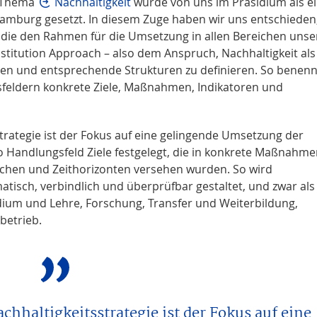
 Thema
Nachhaltigkeit
wurde von uns im Präsidium als e
amburg gesetzt. In diesem Zuge haben wir uns entschieden
, die den Rahmen für die Umsetzung in allen Bereichen unse
nstitution Approach – also dem Anspruch, Nachhaltigkeit als
ben und entsprechende Strukturen zu definieren. So benenn
sfeldern konkrete Ziele, Maßnahmen, Indikatoren und
rategie ist der Fokus auf eine gelingende Umsetzung der
ro Handlungsfeld Ziele festgelegt, die in konkrete Maßnahm
ichen und Zeithorizonten versehen wurden. So wird
isch, verbindlich und überprüfbar gestaltet, und zwar als
dium und Lehre, Forschung, Transfer und Weiterbildung,
etrieb.
hhaltigkeitsstrategie ist der Fokus auf eine