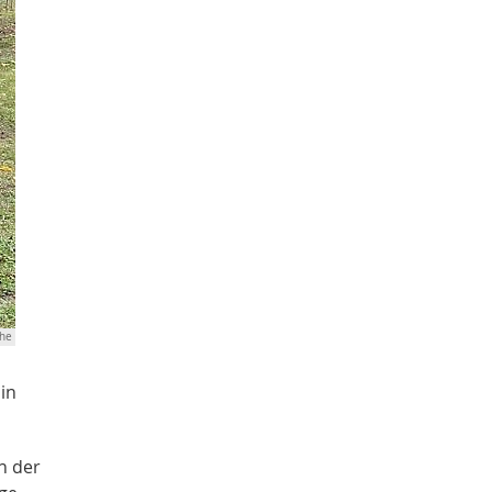
che
in
n der