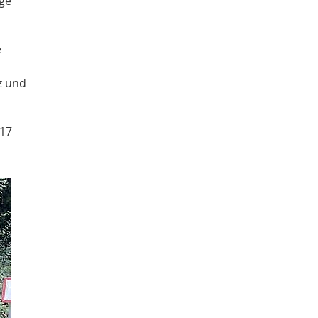
nge
e
z und
 17