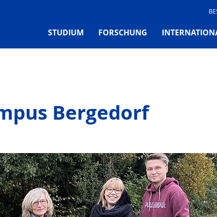
BE
STUDIUM
FORSCHUNG
INTERNATION
mpus Bergedorf