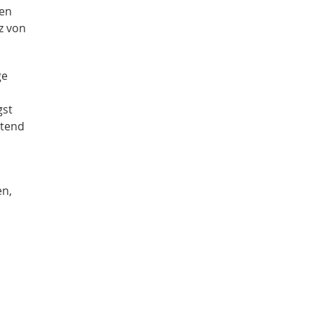
fen
z von
ge
gst
stend
en,