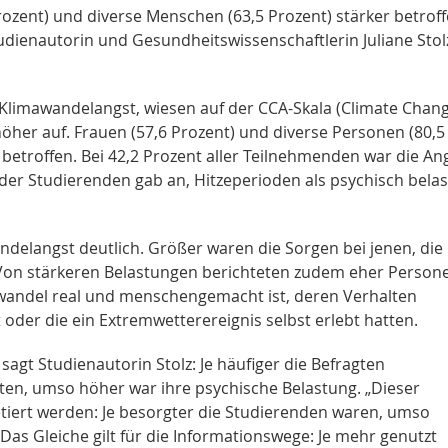
rozent) und diverse Menschen (63,5 Prozent) stärker betrof
tudienautorin und Gesundheitswissenschaftlerin Juliane Stol
r Klimawandelangst, wiesen auf der CCA-Skala (Climate Chan
höher auf. Frauen (57,6 Prozent) und diverse Personen (80,5
betroffen. Bei 42,2 Prozent aller Teilnehmenden war die An
te der Studierenden gab an, Hitzeperioden als psychisch bela
ndelangst deutlich. Größer waren die Sorgen bei jenen, die
. Von stärkeren Belastungen berichteten zudem eher Person
wandel real und menschengemacht ist, deren Verhalten
oder die ein Extremwetterereignis selbst erlebt hatten.
sagt Studienautorin Stolz: Je häufiger die Befragten
en, umso höher war ihre psychische Belastung. „Dieser
iert werden: Je besorgter die Studierenden waren, umso
as Gleiche gilt für die Informationswege: Je mehr genutzt