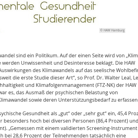
© HAW Hamburg
ndel sind ein Politikum. Auf der einen Seite wird von „Klim
te werden Unwissenheit und Desinteresse beklagt. Die HAW
Auswirkungen des Klimawandels auf das seelische Wohlbef
it die erste Studie dieser Art“, so Prof. Dr. Walter Leal, Le
hhaltigkeit und Klimafolgenmanagement (FTZ-NK) der HAW
 war es, das Ausmaß der psychischen Belastung von
imawandel sowie deren Unterstützungsbedarf zu erfassen
sychische Gesundheit als „gut“ oder „sehr gut“ ein, 45,4 Pro
war besonders hoch bei diversen Personen (86,4 Prozent) un
nt). „Gemessen mit einem validierten Screening-Instrument
ch bei 28,6 Prozent der Teilnehmenden tatsächlich eine