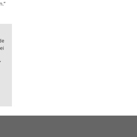
n.“
de
ei
“