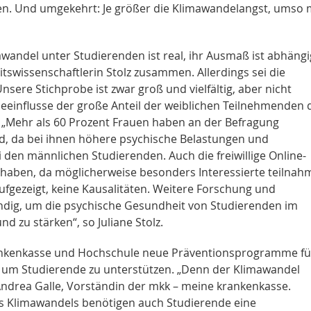
en. Und umgekehrt: Je größer die Klimawandelangst, umso
awandel unter Studierenden ist real, ihr Ausmaß ist abhängi
itswissenschaftlerin Stolz zusammen. Allerdings sei die
sere Stichprobe ist zwar groß und vielfältig, aber nicht
 beeinflusse der große Anteil der weiblichen Teilnehmenden 
„Mehr als 60 Prozent Frauen haben an der Befragung
d, da bei ihnen höhere psychische Belastungen und
en männlichen Studierenden. Auch die freiwillige Online-
 haben, da möglicherweise besonders Interessierte teilnah
ufgezeigt, keine Kausalitäten. Weitere Forschung und
dig, um die psychische Gesundheit von Studierenden im
 zu stärken“, so Juliane Stolz.
ankenkasse und Hochschule neue Präventionsprogramme fü
 um Studierende zu unterstützen. „Denn der Klimawandel
ndrea Galle, Vorständin der mkk – meine krankenkasse.
es Klimawandels benötigen auch Studierende eine