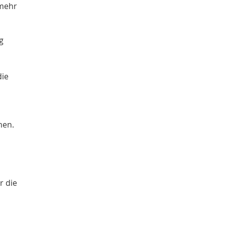
 mehr
g
die
men.
r die