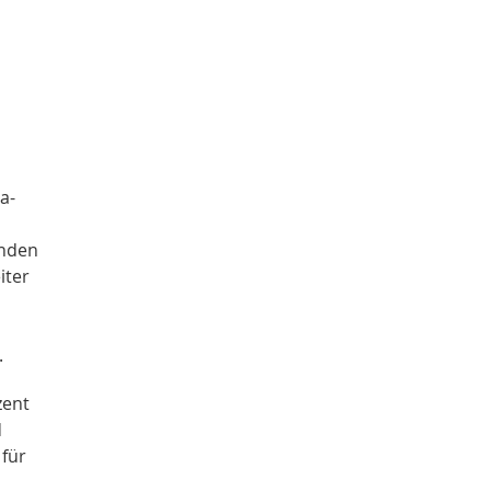
a-
inden
iter
.
zent
d
 für