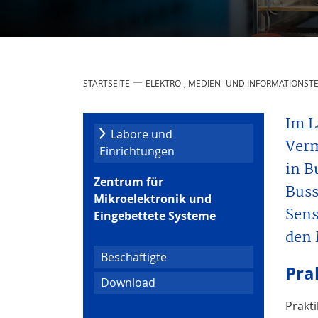
STARTSEITE
ELEKTRO-, MEDIEN- UND INFORMATIONST
Im L
Labore und
Verm
Einrichtungen
in B
Zentrum für
Buss
Mikroelektronik und
Sens
Eingebettete Systeme
den 
Beschäftigte
Pra
Download
Prakt