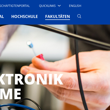
SCHÄFTIGTENPORTAL
QUICKLINKS
ENGLISH
(CURRENT)
AL
HOCHSCHULE
FAKULTÄTEN
KTRONIK
EME