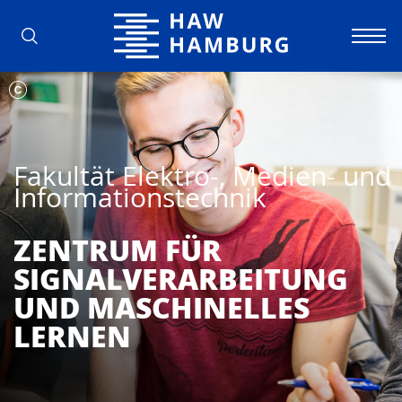
Hochschule für Angewandte Wissens
Fakultät Elektro-, Medien- und
Informationstechnik
ZENTRUM FÜR
SIGNALVERARBEITUNG
UND MASCHINELLES
LERNEN