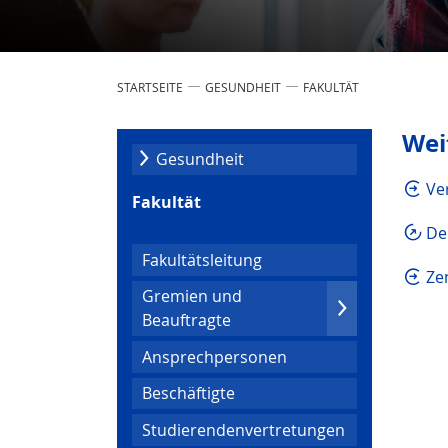
STARTSEITE
GESUNDHEIT
FAKULTÄT
Wei
Gesundheit
Ve
Fakultät
De
Fakultätsleitung
Ze
Gremien und
Beauftragte
Ansprechpersonen
Beschäftigte
Studierendenvertretungen