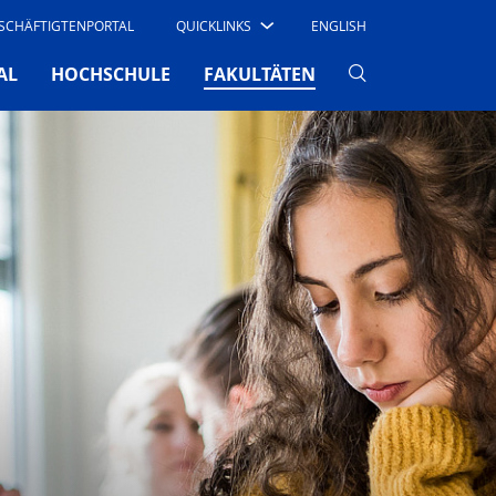
SCHÄFTIGTENPORTAL
QUICKLINKS
ENGLISH
(CURRENT)
AL
HOCHSCHULE
FAKULTÄTEN