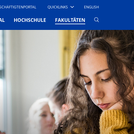
SCHÄFTIGTENPORTAL
QUICKLINKS
ENGLISH
(CURRENT)
AL
HOCHSCHULE
FAKULTÄTEN