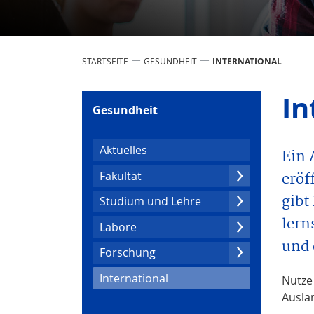
STARTSEITE
GESUNDHEIT
INTERNATIONAL
In
Gesundheit
Aktuelles
Ein 
eröf
Fakultät
gibt
Studium und Lehre
lern
Labore
und 
Forschung
(current)
Inter­natio­nal
Nutze
Ausla