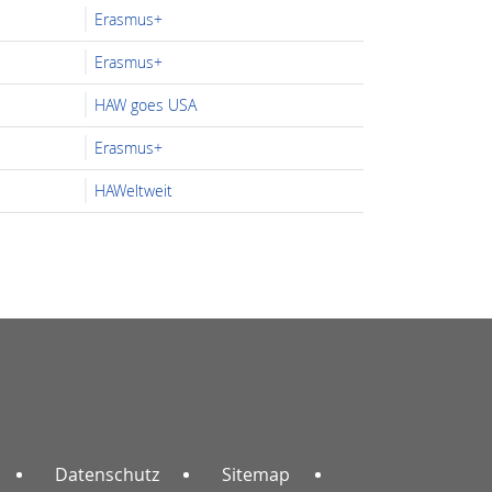
Erasmus+
Erasmus+
HAW goes USA
Erasmus+
HAWeltweit
Datenschutz
Sitemap