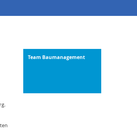
Team Baumanagement
rg.
sten