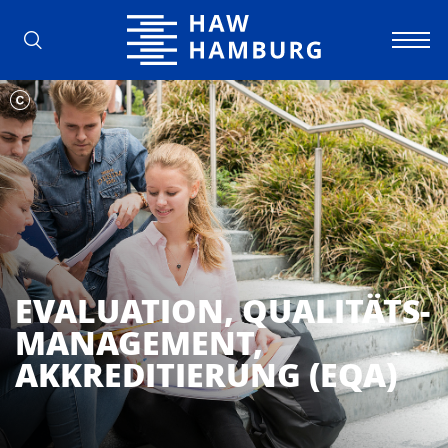
Hochschule für Angewandte Wissens
EVALUATION, QUALITÄTS­
MANAGEMENT,
AKKREDITIERUNG (EQA)