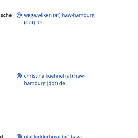
ische
wega.wilken (at) haw-hamburg
(dot) de
christina.kuehnel (at) haw-
hamburg (dot) de
nd
olaf.ledderboge (at) haw-