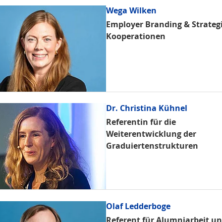
Wega Wilken
Employer Branding & Strateg
Kooperationen
Dr. Christina Kühnel
Referentin für die
Weiterentwicklung der
Graduiertenstrukturen
Olaf Ledderboge
Referent für Alumniarbeit u