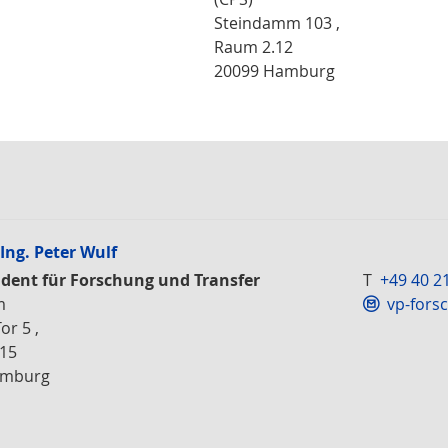
Steindamm 103 ,
Raum 2.12
20099 Hamburg
-Ing. Peter Wulf
ident für Forschung und Transfer
T
+49 40 2
m
vp-fors
or 5 ,
15
amburg