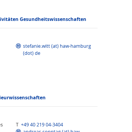
ivitäten Gesundheits­wissenschaften
stefanie.witt (at) haw-hamburg
(dot) de
ieur­wissenschaften
es
T
+49 40 219 04-3404
andreas.sonntag (at) haw-