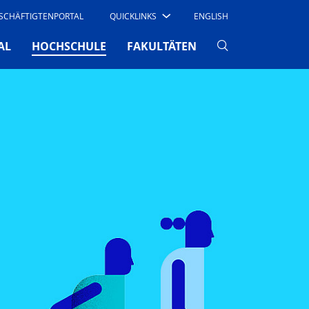
SCHÄFTIGTENPORTAL
QUICKLINKS
ENGLISH
(CURRENT)
AL
HOCHSCHULE
FAKULTÄTEN