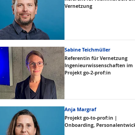
Vernetzung
Sabine Teichmüller
Referentin für Vernetzung
Ingenieurwissenschaften im
Projekt go-2-prof:in
Anja Margraf
Projekt go-to-prof:in |
Onboarding, Personalentwick