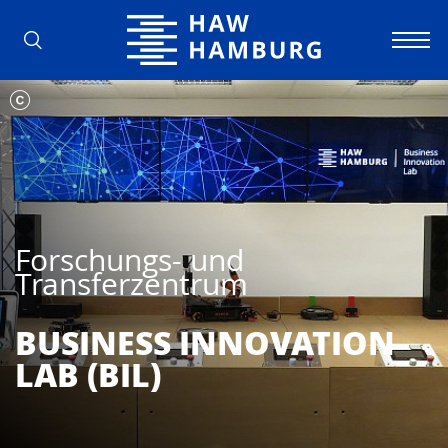
Hochschule für Angewandte Wissens
Forschungs- und
Transferzentrum
BUSI­NESS INNOVATION
LAB (BIL)