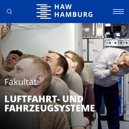
Hochschule für Angewandte Wissens
Fakultät
LUFTFAHRT- UND
FAHRZEUGSYSTEME