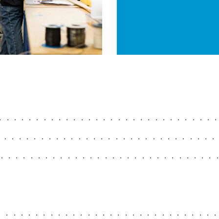
.............................
.............................
..............................
.............................