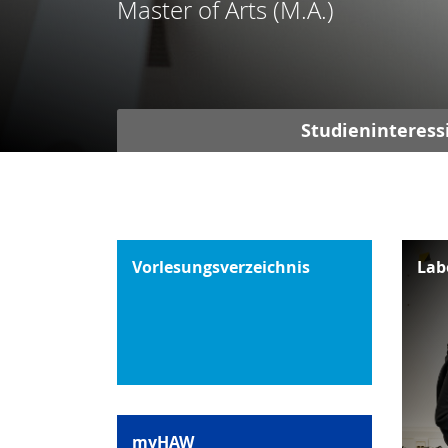
Master of Arts (M.A.)
Studieninteress
Vorlesungsverzeichnis
Lab
myHAW