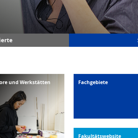
ierte
ore und Werkstätten
Fachgebiete
Fakultätswebsite