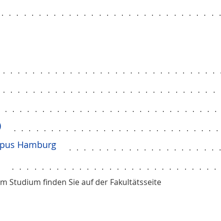
..............................
..............................
..............................
.............................
)
...........................
mpus Hamburg
....................
...........................
m Studium finden Sie auf der Fakultätsseite