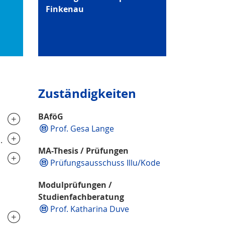
Finkenau
Zuständigkeiten
BAföG
..............................
Prof. Gesa Lange
..............................
MA-Thesis / Prüfungen
.............................
Prüfungsausschuss Illu/Kode
Modulprüfungen /
Studienfachberatung
Prof. Katharina Duve
..............................