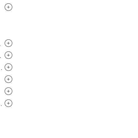
.............................
.............................
.............................
..............................
..............................
.............................
..............................