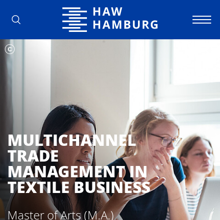
Hochschule für Angewandte Wissens
MULTICHANNEL
TRADE
MANAGEMENT IN
TEXTILE BUSINESS
Master of Arts (M.A.)