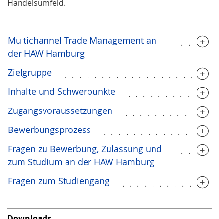
Handelsumfeld.
Multichannel Trade Management an
.....
der HAW Hamburg
Zielgruppe
....................
Inhalte und Schwerpunkte
............
Zugangsvoraussetzungen
............
Bewerbungsprozess
...............
Fragen zu Bewerbung, Zulassung und
.....
zum Studium an der HAW Hamburg
Fragen zum Studiengang
.............
Downloads