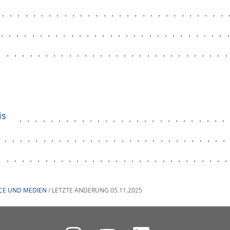
..............................
..............................
............................
is
..........................
.............................
.............................
CE UND MEDIEN
/ LETZTE ÄNDERUNG 05.11.2025