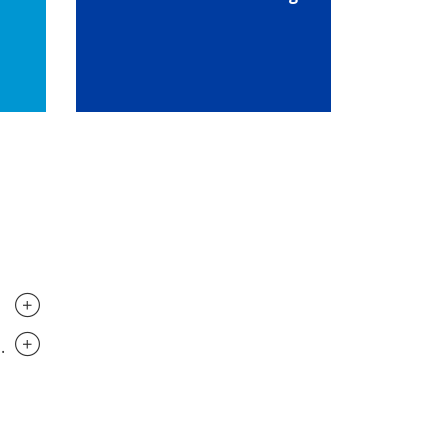
..............................
..............................