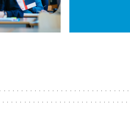
.............................
.............................