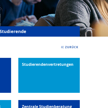
Studierende
ZURÜCK
Studierendenvertretungen
t
Zentrale Studienberatung