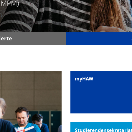
 (MPM)
ierte
myHAW
Studierendensekretaria