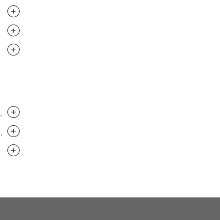
.............................
.............................
..............................
..............................
..............................
..............................