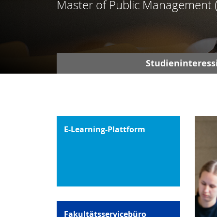
Master of Public Management
Studieninteress
E-Learning-Plattform
Fakultätsservicebüro