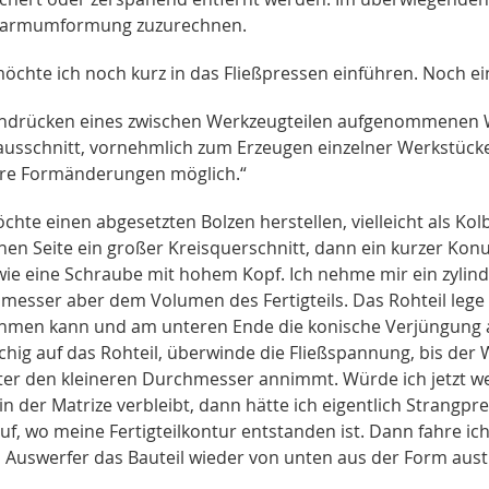
armumformung zuzurechnen.
möchte ich noch kurz in das Fließpressen einführen. Noch ei
hdrücken eines zwischen Werkzeugteilen aufgenommenen Wer
ausschnitt, vornehmlich zum Erzeugen einzelner Werkstücke
re Formänderungen möglich.“
chte einen abgesetzten Bolzen herstellen, vielleicht als Ko
nen Seite ein großer Kreisquerschnitt, dann ein kurzer Konu
wie eine Schraube mit hohem Kopf. Ich nehme mir ein zylin
esser aber dem Volumen des Fertigteils. Das Rohteil lege ic
hmen kann und am unteren Ende die konische Verjüngung a
ächig auf das Rohteil, überwinde die Fließspannung, bis der 
ter den kleineren Durchmesser annimmt. Würde ich jetzt we
n der Matrize verbleibt, dann hätte ich eigentlich Strangpr
auf, wo meine Fertigteilkontur entstanden ist. Dann fahre i
 Auswerfer das Bauteil wieder von unten aus der Form aust