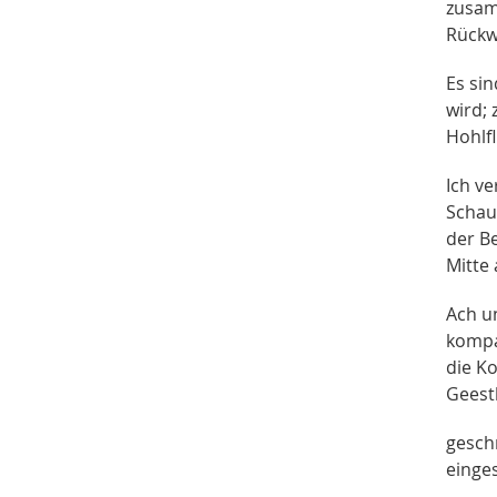
zusam
Rückw
Es si
wird; 
Hohlf
Ich v
Schau
der Be
Mitte
Ach u
kompa
die K
Geest
gesch
einge