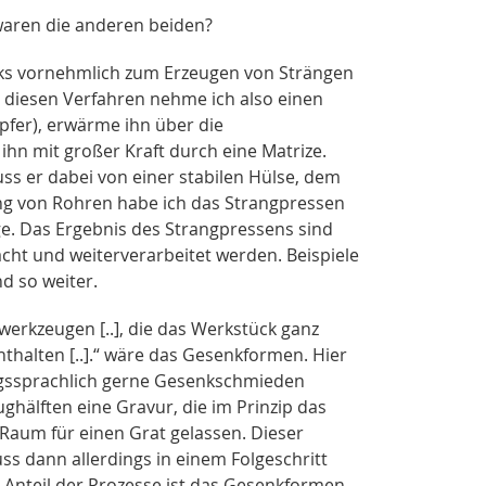
 waren die anderen beiden?
s vornehmlich zum Erzeugen von Strängen
i diesen Verfahren nehme ich also einen
pfer), erwärme ihn über die
hn mit großer Kraft durch eine Matrize.
ss er dabei von einer stabilen Hülse, dem
ung von Rohren habe ich das Strangpressen
ge. Das Ergebnis des Strangpressens sind
cht und weiterverarbeitet werden. Beispiele
d so weiter.
rkzeugen [..], die das Werkstück ganz
halten [..].“ wäre das Gesenkformen. Hier
ngssprachlich gerne Gesenkschmieden
hälften eine Gravur, die im Prinzip das
r Raum für einen Grat gelassen. Dieser
 dann allerdings in einem Folgeschritt
Anteil der Prozesse ist das Gesenkformen