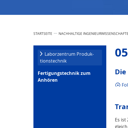
STARTSEITE
NACHHALTIGE INGENIEURWISSENSCHAFT
05
Laborzentrum Produk­
tionstechnik
Die
Fertigungstechnik zum
Anhören
Fo
Tra
Es ist
gleic