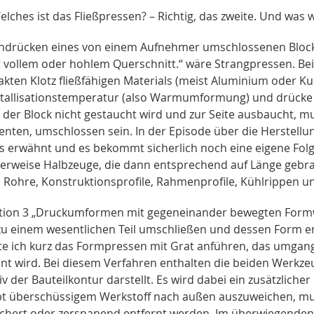
lches ist das Fließpressen? – Richtig, das zweite. Und was
hdrücken eines von einem Aufnehmer umschlossenen Block
mit vollem oder hohlem Querschnitt.“ wäre Strangpressen. Be
kten Klotz fließfähigen Materials (meist Aluminium oder Ku
stallisationstemperatur (also Warmumformung) und drücke i
 der Block nicht gestaucht wird und zur Seite ausbaucht, mu
ienten, umschlossen sein. In der Episode über die Herstell
ts erwähnt und es bekommt sicherlich noch eine eigene Fol
herweise Halbzeuge, die dann entsprechend auf Länge gebra
 Rohre, Konstruktionsprofile, Rahmenprofile, Kühlrippen un
ition 3 „Druckumformen mit gegeneinander bewegten Formwe
zu einem wesentlichen Teil umschließen und dessen Form ent
e ich kurz das Formpressen mit Grat anführen, das umga
nt wird. Bei diesem Verfahren enthalten die beiden Werkzeug
v der Bauteilkontur darstellt. Es wird dabei ein zusätzliche
bt überschüssigem Werkstoff nach außen auszuweichen, muss
chert oder zerspanend entfernt werden. Im überwiegenden 