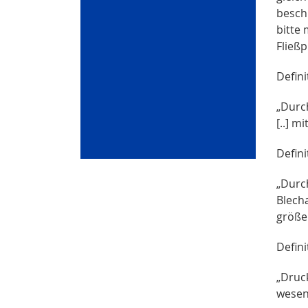
besch
bitte
Fließp
Defini
„Durc
[..] m
Defini
„Durc
Blech
größe
Defini
„Druc
wesent