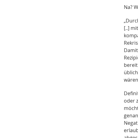
Na? We
„Durc
[..] 
kompa
Rekri
Damit
Rezip
berei
üblic
wären
Defin
oder 
möcht
genan
Negati
erlau
abges