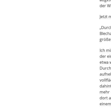
der W
Jetzt 
„Durc
Blech
größe
Ich mö
der ei
etwa 
Durchm
aufne
vollfl
dahin
mehr i
dort 
einem