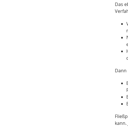
Das e
Verfa
Dann 
Fließ
kann.