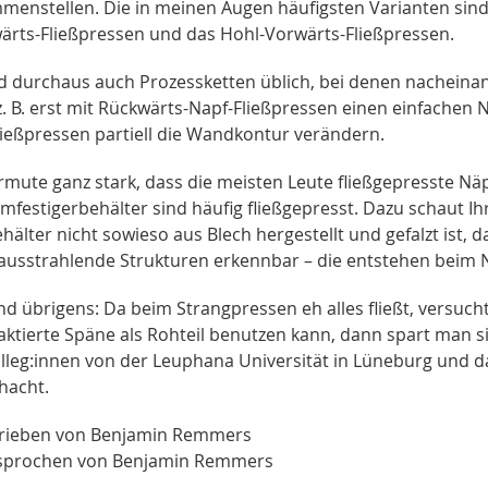
menstellen. Die in meinen Augen häufigsten Varianten sind 
ärts-Fließpressen und das Hohl-Vorwärts-Fließpressen.
nd durchaus auch Prozessketten üblich, bei denen nacheina
z. B. erst mit Rückwärts-Napf-Fließpressen einen einfachen 
ließpressen partiell die Wandkontur verändern.
ermute ganz stark, dass die meisten Leute fließgepresste N
mfestigerbehälter sind häufig fließgepresst. Dazu schaut 
hälter nicht sowieso aus Blech hergestellt und gefalzt ist
 ausstrahlende Strukturen erkennbar – die entstehen beim 
nd übrigens: Da beim Strangpressen eh alles fließt, versuc
ktierte Späne als Rohteil benutzen kann, dann spart man 
olleg:innen von der Leuphana Universität in Lüneburg und 
hacht.
rieben von Benjamin Remmers
sprochen von Benjamin Remmers