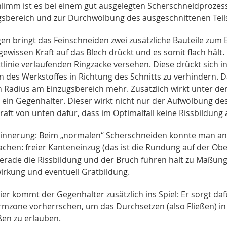
hlimm ist es bei einem gut ausgelegten Scherschneidprozess 
gsbereich und zur Durchwölbung des ausgeschnittenen Teil
n bringt das Feinschneiden zwei zusätzliche Bauteile zum E
gewissen Kraft auf das Blech drückt und es somit flach hält. 
tlinie verlaufenden Ringzacke versehen. Diese drückt sich in
en des Werkstoffes in Richtung des Schnitts zu verhindern. 
n Radius am Einzugsbereich mehr. Zusätzlich wirkt unter de
 ein Gegenhalter. Dieser wirkt nicht nur der Aufwölbung des
raft von unten dafür, dass im Optimalfall keine Rissbildung a
rinnerung: Beim „normalen“ Scherschneiden konnte man an d
chen: freier Kanteneinzug (das ist die Rundung auf der Obe
erade die Rissbildung und der Bruch führen halt zu Maßunge
irkung und eventuell Gratbildung.
ier kommt der Gegenhalter zusätzlich ins Spiel: Er sorgt d
mzone vorherrschen, um das Durchsetzen (also Fließen) in 
ßen zu erlauben.