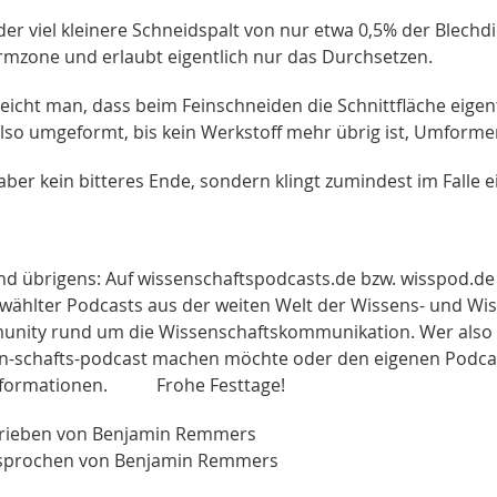
der viel kleinere Schneidspalt von nur etwa 0,5% der Blechd
mzone und erlaubt eigentlich nur das Durchsetzen.
eicht man, dass beim Feinschneiden die Schnittfläche eigent
also umgeformt, bis kein Werkstoff mehr übrig ist, Umforme
 aber kein bitteres Ende, sondern klingt zumindest im Falle e
d übrigens: Auf wissenschaftspodcasts.de bzw. wisspod.de f
wählter Podcasts aus der weiten Welt der Wissens- und Wi
nity rund um die Wissenschaftskommunikation. Wer also W
n-schafts-podcast machen möchte oder den eigenen Podcast 
Informationen. Frohe Festtage!
rieben von Benjamin Remmers
sprochen von Benjamin Remmers