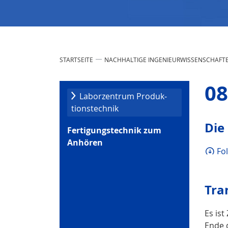
STARTSEITE
NACHHALTIGE INGENIEURWISSENSCHAFT
08
Laborzentrum Produk­
tionstechnik
Die
Fertigungstechnik zum
Anhören
Fo
Tra
Es is
Ende d