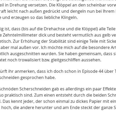
eil in Drehung versetzen. Die Klöppel an den scheinbar vor
kraft leicht nach außen gedrückt und dengeln nun bei Ihrem
 und erzeugen so das liebliche Klingeln.
lig ist, dass (bis auf die Drehachse und die Klöppel) alle Teil
 Zehntelmillimeter dick und besteht vermutlich aus gelb ve
isch. Zur Erhöhung der Stabilität sind einige Teile mit Sic
 aber mal außen vor. Ich möchte mich auf die besondere Art 
tlich ausgeschnitten wurden. Sie haben gemeinsam, dass si
tet noch trowalisiert bzw. gleitgeschliffen aussehen.
 dürft ihr anmerken, dass ich doch schon in Episode 44 über
schneiden gesprochen habe.
chnöden Scherschneiden gab es allerdings ein paar Effekte,
 so praktisch sind. Zum einen entsteht durch die beiden Sc
l. Das kennt jeder, der schon einmal zu dickes Papier mit ei
t hoch, die andere herunter und am Ende steckt der ganze 