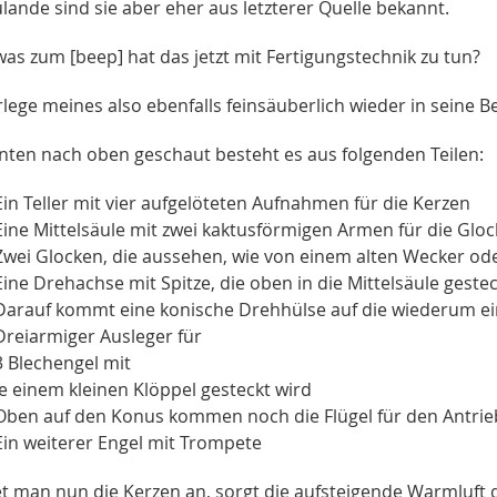
lande sind sie aber eher aus letzterer Quelle bekannt.
as zum [beep] hat das jetzt mit Fertigungstechnik zu tun?
rlege meines also ebenfalls feinsäuberlich wieder in seine B
nten nach oben geschaut besteht es aus folgenden Teilen:
Ein Teller mit vier aufgelöteten Aufnahmen für die Kerzen
Eine Mittelsäule mit zwei kaktusförmigen Armen für die Glocke
Zwei Glocken, die aussehen, wie von einem alten Wecker ode
Eine Drehachse mit Spitze, die oben in die Mittelsäule gestec
Darauf kommt eine konische Drehhülse auf die wiederum ei
Dreiarmiger Ausleger für
3 Blechengel mit
Je einem kleinen Klöppel gesteckt wird
Oben auf den Konus kommen noch die Flügel für den Antri
Ein weiterer Engel mit Trompete
t man nun die Kerzen an, sorgt die aufsteigende Warmluft 