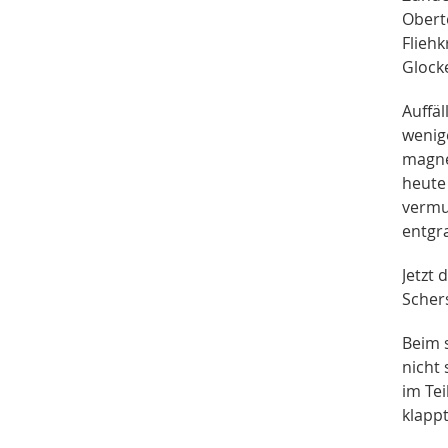
Obert
Flieh
Glocke
Auffäl
wenige
magnet
heute
vermu
entgra
Jetzt
Scher
Beim s
nicht
im Tei
klapp