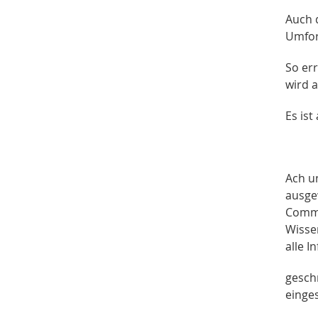
Auch 
Umfor
So err
wird 
Es ist
Ach un
ausge
Commu
Wisse
alle 
gesch
einge