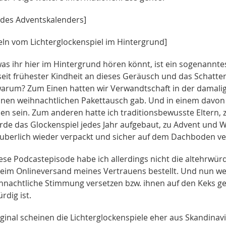
o des Adventskalenders]
geln vom Lichterglockenspiel im Hintergrund]
as ihr hier im Hintergrund hören könnt, ist ein sogenanntes
seit frühester Kindheit an dieses Geräusch und das Schatt
rum? Zum Einen hatten wir Verwandtschaft in der damaligen 
einen weihnachtlichen Pakettausch gab. Und in einem davon 
en sein. Zum anderen hatte ich traditionsbewusste Eltern, 
rde das Glockenspiel jedes Jahr aufgebaut, zu Advent und
äuberlich wieder verpackt und sicher auf dem Dachboden ve
iese Podcastepisode habe ich allerdings nicht die altehrwür
beim Onlineversand meines Vertrauens bestellt. Und nun we
ihnachtliche Stimmung versetzen bzw. ihnen auf den Keks ge
rdig ist.
iginal scheinen die Lichterglockenspiele eher aus Skandina