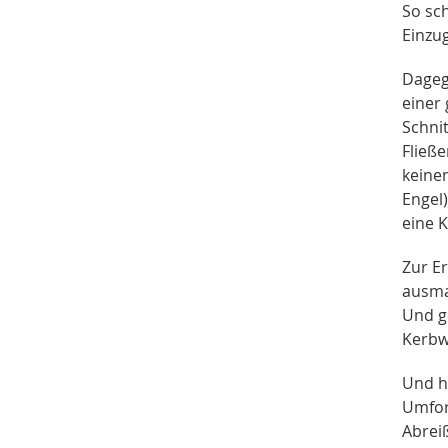
So sc
Einzu
Dagege
einer 
Schnit
Fließ
keine
Engel)
eine K
Zur E
ausma
Und g
Kerbw
Und h
Umfor
Abrei