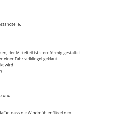
estandteile.
n, der Mittelteil ist sternförmig gestaltet
r einer Fahrradklingel geklaut
kt wird
n
eb und
dafür, dass die Windmühlenflügel den