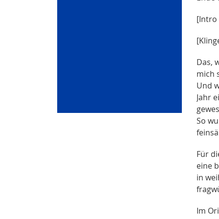
[Intr
[Klin
Das, w
mich 
Und wa
Jahr 
gewes
So wu
feins
Für d
eine 
in we
fragwü
Im Or