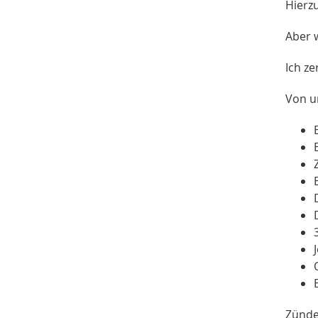
Hierzu
Aber w
Ich ze
Von u
Zünde