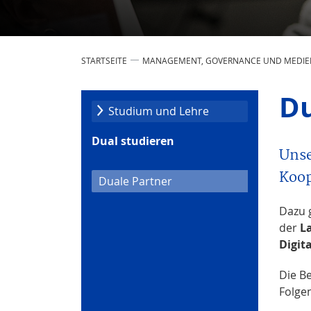
STARTSEITE
MANAGEMENT, GOVERNANCE UND MEDIE
Du
Studium und Lehre
Dual studieren
Unse
Koop
(current)
Duale Partner
Dazu 
der
L
Digit
Die B
Folge