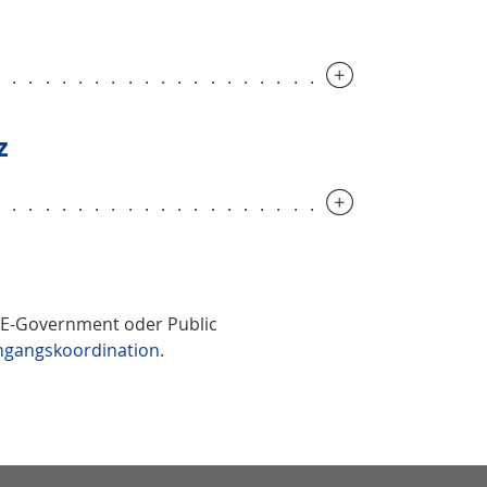
.............................
z
.............................
n E-Government oder Public
ngangskoordination
.