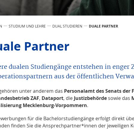
N
STUDIUM UND LEHRE
DUAL STUDIEREN
DUALE PARTNER
ale Partner
re dualen Studiengänge entstehen in enger
erationspartnern aus der öffentlichen Verwa
gehören unter anderem das
Personalamt des Senats der
andesbetrieb ZAF
,
Dataport
, die
Justizbehörde
sowie das
M
alisierung Mecklenburg-Vorpommern
.
ewerbungen für die Bachelorstudiengänge erfolgt direkt über
nden finden Sie die Ansprechpartner*innen der jeweiligen 