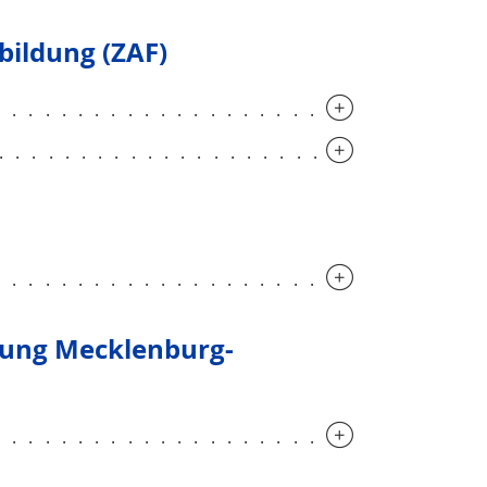
bildung (ZAF)
.............................
.............................
.............................
erung Mecklenburg-
.............................