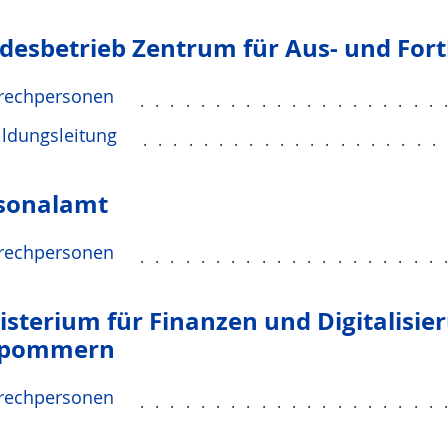
desbetrieb Zentrum für Aus- und Fort
rechpersonen
....................
ldungsleitung
....................
sonalamt
rechpersonen
....................
isterium für Finanzen und Digitalisi
rpommern
rechpersonen
....................