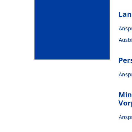
Lan
Ansp
Ausbi
Per
Ansp
Min
Vo
Ansp