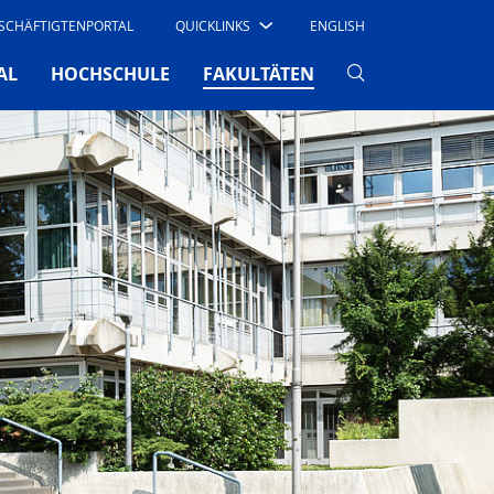
SCHÄFTIGTENPORTAL
QUICKLINKS
ENGLISH
(CURRENT)
AL
HOCHSCHULE
FAKULTÄTEN