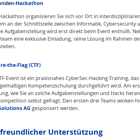
tunden-Hackathon
ackathon organisieren Sie sich vor Ort in interdisziplinäre
em an der Schnittstelle zwischen Informatik, Cybersecurit
e Aufgabenstellung wird erst direkt beim Event enthüllt. N
rteam eine exklusive Einladung, seine Lösung im Rahmen d
tellen.
re-the-Flag (CTF)
TF-Event ist ein praxisnahes CyberSec-Hacking-Training, da
egelmäßigen Kompetenzschulung durchgeführt wird. Am erste
tung, wie Sie an solche Aufgabenstellungen und Hacks heran
ompetition selbst gefragt. Den ersten drei Teams winken hi
Solutions AG
gesponsert werden.
 freundlicher Unterstützung