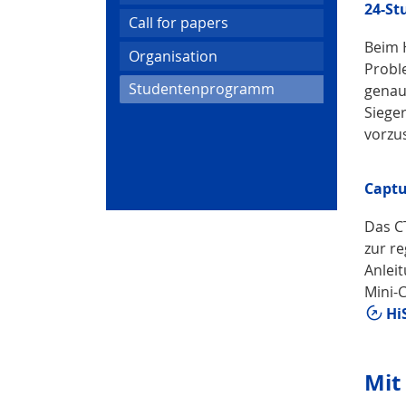
24-S
Call for papers
Beim H
Organisation
Probl
(current)
Studentenprogramm
genau
Siege
vorzus
Captu
Das C
zur r
Anlei
Mini-C
Hi
Mit