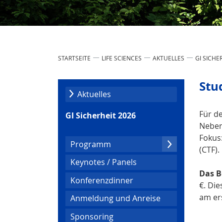
STARTSEITE
LIFE SCIENCES
AKTUELLES
GI SICHE
Stu
Aktuelles
Für d
GI Sicherheit 2026
Neben
Fokus
Programm
(CTF).
Keynotes / Panels
Das B
Konferenzdinner
€. Die
am er
Anmeldung und Anreise
Sponsoring