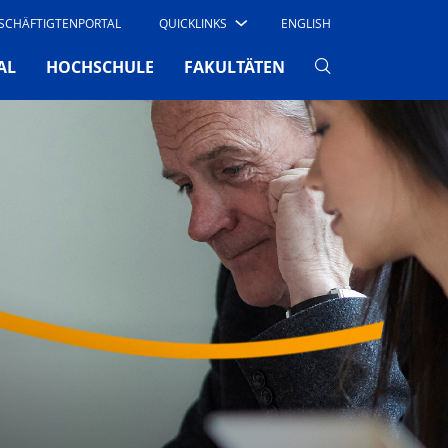
SCHÄFTIGTENPORTAL
QUICKLINKS
ENGLISH
AL
HOCHSCHULE
FAKULTÄTEN