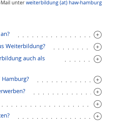
-Mail unter
weiterbildung (at) haw-hamburg
 an?
.........................
us Weiterbildung?
..................
bildung auch als
...............
AW Hamburg?
.....................
erwerben?
......................
..............................
ten?
.........................