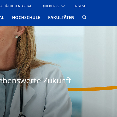
SCHÄFTIGTENPORTAL
QUICKLINKS
ENGLISH
AL
HOCHSCHULE
FAKULTÄTEN
lebenswerte Zukunft