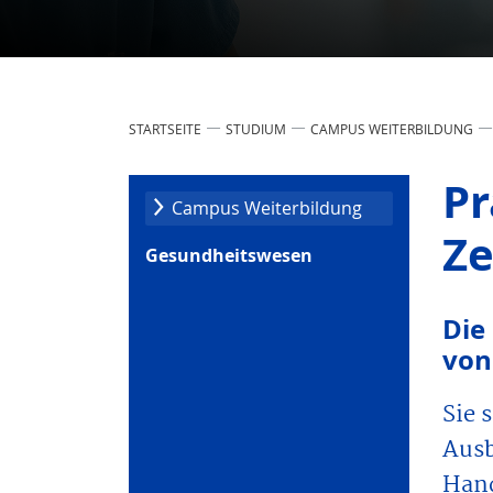
STARTSEITE
STUDIUM
CAMPUS WEITERBILDUNG
Pr
Campus Weiter­bildung
Ze
Gesundheits­wesen
Die
von
Sie 
Ausb
Hand