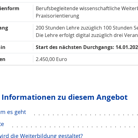
ienform
Berufsbegleitende wissenschaftliche Weiterb
Praxisorientierung
ang
200 Stunden Lehre zuzüglich 100 Stunden S
Die Lehre erfolgt digital zuzüglich drei Ver
in
Start des nächsten Durchgangs: 14.01.20
en
2.450,00 Euro
e Infor­mationen zu diesem Angebot
m es geht
......................
te
..........................
ird die Weiterbildung gestaltet?
..........