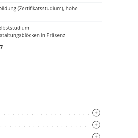
ildung (Zertifikatsstudium), hohe
elbststudium
anstaltungsblöcken in Präsenz
27
.............................
..............................
.............................