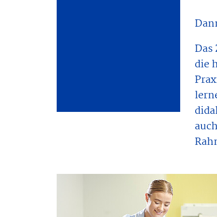
Dann
Das 
die 
Prax
lern
dida
auch
Rahm