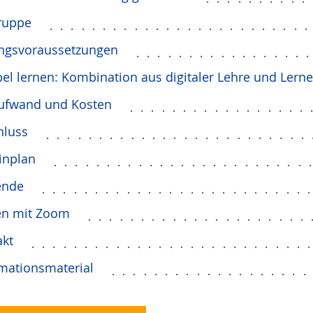
ruppe
........................
ngsvoraussetzungen
................
bel lernen: Kombination aus digitaler Lehre und Lern
aufwand und Kosten
.................
hluss
.........................
inplan
........................
ende
.........................
en mit Zoom
.....................
akt
..........................
mationsmaterial
..................