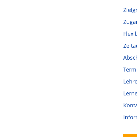
Zielg
Zuga
Flexi
Zeit
Absc
Term
Lehr
Lern
Kont
Infor