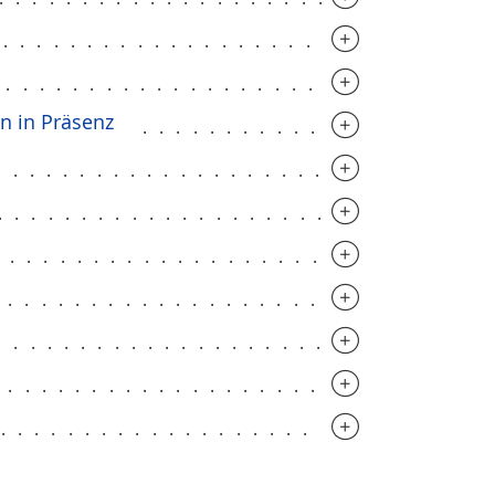
..............................
..............................
en in Präsenz
....................
.............................
.............................
.............................
.............................
.............................
.............................
..............................