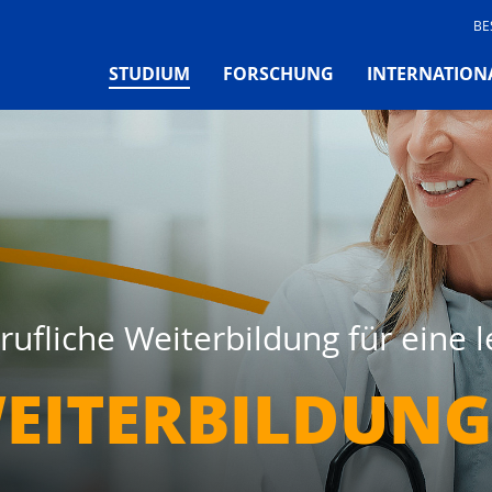
BE
(CURRENT)
STUDIUM
FORSCHUNG
INTERNATION
ufliche Weiterbildung für eine 
EITERBILDUNG