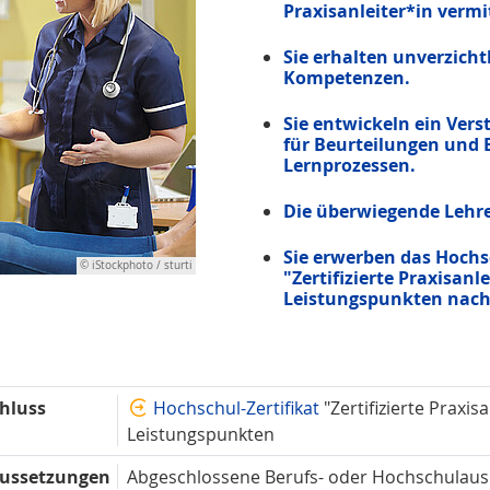
Praxisanleiter*in vermit
Sie erhalten unverzich
Kompetenzen.
Sie entwickeln ein Vers
für Beurteilungen und 
Lernprozessen.
Die überwiegende Lehre 
Sie erwerben das Hochs
© iStockphoto / sturti
"Zertifizierte Praxisa
Leistungspunkten nach 
hluss
Hochschul-Zertifikat
"Zertifizierte Praxi
Leistungspunkten
ussetzungen
Abgeschlossene Berufs- oder Hochschulau