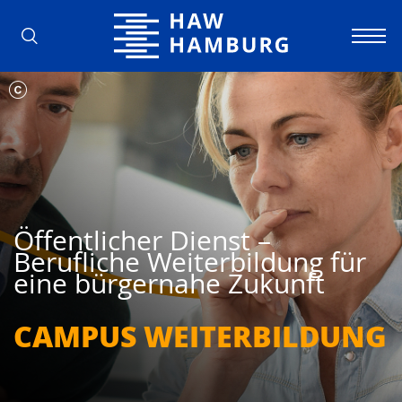
Hochschule für Angewandte Wissens
Öffentlicher Dienst –
Berufliche Weiterbildung für
eine bürgernahe Zukunft
CAMPUS WEITER­BILDUNG