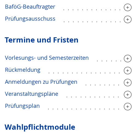
BaföG-Beauftragter
...............
Prüfungsausschuss
...............
Termine und Fristen
Vorlesungs- und Semesterzeiten
........
Rückmeldung
...................
Anmeldungen zu Prüfungen
...........
Veranstaltungspläne
...............
Prüfungsplan
...................
Wahlpflichtmodule