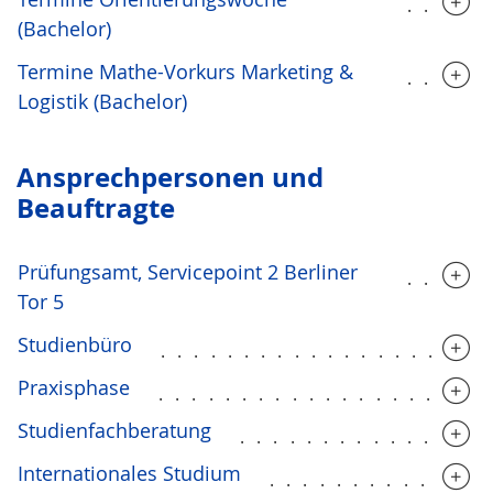
.....
(Bachelor)
Termine Mathe-Vorkurs Marketing &
.....
Logistik (Bachelor)
Ansprechpersonen und
Beauftragte
Prüfungsamt, Servicepoint 2 Berliner
.....
Tor 5
Studienbüro
...................
Praxisphase
...................
Studienfachberatung
...............
Internationales Studium
.............