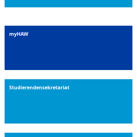
myHAW
Studierendensekretariat