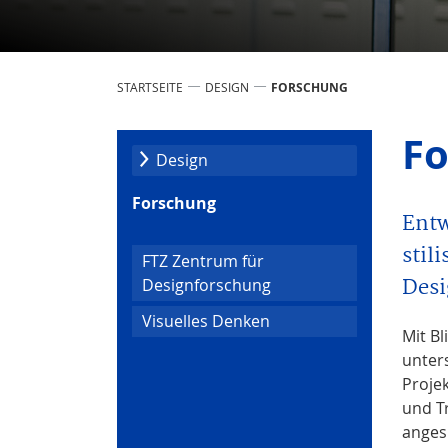
STARTSEITE
DESIGN
FORSCHUNG
Fo
Design
Forschung
Entw
stil
FTZ Zentrum für
Desi
Designforschung
Visuelles Denken
Mit Bl
unter
Proje
und T
angesi