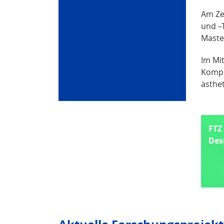
Am Ze
und –T
Maste
Im Mit
Kompo
ästhet
FTZ
Des