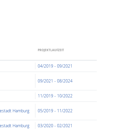
NAME DES PROJE
Keine Einträ
PROJEKTLAUFZEIT
04/2019 - 09/2021
09/2021 - 08/2024
11/2019 - 10/2022
sestadt Hamburg
05/2019 - 11/2022
sestadt Hamburg
03/2020 - 02/2021