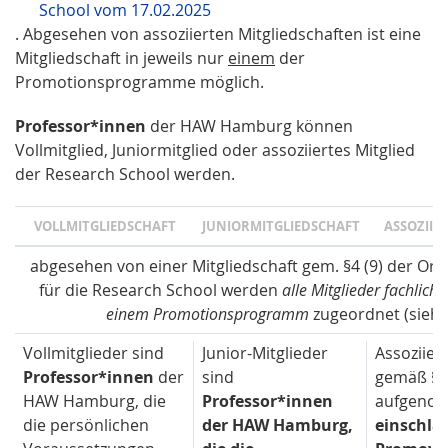
School vom 17.02.2025
. Abgesehen von assoziierten Mitgliedschaften ist eine
Mitgliedschaft in jeweils nur
einem
der
Promotionsprogramme möglich.
Professor*innen
der HAW Hamburg können
Vollmitglied, Juniormitglied oder assoziiertes Mitglied
der Research School werden.
VOLLMITGLIEDSCHAFT
JUNIORMITGLIEDSCHAFT
ASSOZIIE
abgesehen von einer Mitgliedschaft gem. §4 (9) der Or
für die Research School werden
alle Mitglieder fachlich
einem Promotionsprogramm
zugeordnet (siehe 
Vollmitglieder sind
Junior-Mitglieder
Assoziiert
Professor*innen
der
sind
gemäß § 1
HAW Hamburg, die
Professor*innen
aufgeno
die persönlichen
der HAW Hamburg,
einschlä