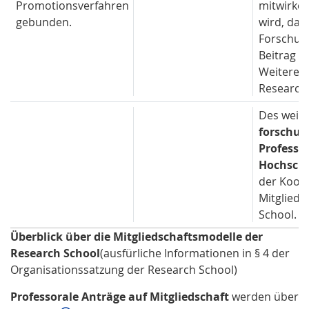
Promotionsverfahren
mitwirken
gebunden.
wird, das
Forschung
Beitrag z
Weiterent
Research 
Des weite
forschun
Professo
Hochsch
der Koopt
Mitgliede
School.
Überblick über die Mitgliedschaftsmodelle der
Research School
(ausfürliche Informationen in § 4 der
Organisationssatzung der Research School)
Professorale Anträge auf Mitgliedschaft
werden über