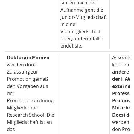
Jahren nach der
Aufnahme geht die
Junior-Mitgliedschaft
in eine
Vollmitgliedschaft
über, anderenfalls
endet sie.
Doktorand*innen
Assoziier
werden durch
können d
Zulassung zur
andere P
Promotion gemäß
der HAW
den Vorgaben aus
externe
der
Professo
Promotionsordnung
Promovie
Mitglieder der
Mitarbeit
Research School. Die
Docs) d
Mitgliedschaft ist an
werden, s
das
den Prom