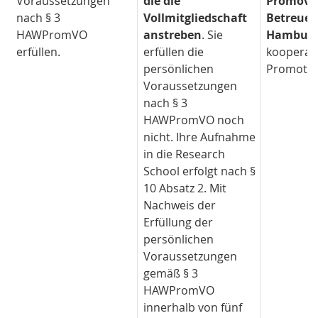
Voraussetzungen
die die
Promovie
nach § 3
Vollmitgliedschaft
Betreuen
HAWPromVO
anstreben
. Sie
Hambur
erfüllen.
erfüllen die
kooperat
persönlichen
Promotio
Voraussetzungen
nach § 3
HAWPromVO noch
nicht. Ihre Aufnahme
in die Research
School erfolgt nach §
10 Absatz 2. Mit
Nachweis der
Erfüllung der
persönlichen
Voraussetzungen
gemäß § 3
HAWPromVO
innerhalb von fünf