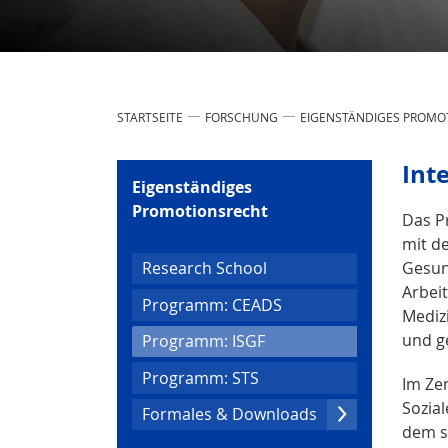
STARTSEITE
FORSCHUNG
EIGENSTÄNDIGES PROMO
Int
Eigenständiges
Promotionsrecht
Das P
mit d
Gesun
Research School
Arbei
Programm: CEADS
Mediz
und g
(current)
Programm: ISGF
Programm: STS
Im Ze
Sozial
Formales & Downloads
dem si