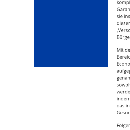
komple
Garan
sie in
diese
„Verso
Bürge
Mit d
Bereic
Econo
aufge
genan
sowohl
werde
indem
das i
Gesund
Folge