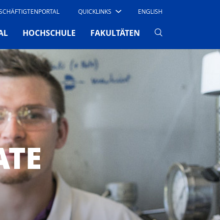
SCHÄFTIGTENPORTAL
QUICKLINKS
ENGLISH
AL
HOCHSCHULE
FAKULTÄTEN
ATE