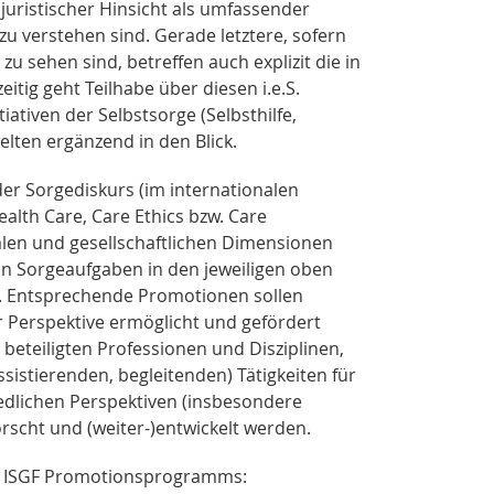
juristischer Hinsicht als umfassender
u verstehen sind. Gerade letztere, sofern
u sehen sind, betreffen auch explizit die in
ig geht Teilhabe über diesen i.e.S.
ativen der Selbstsorge (Selbsthilfe,
lten ergänzend in den Blick.
er Sorgediskurs (im internationalen
ealth Care, Care Ethics bzw. Care
ialen und gesellschaftlichen Dimensionen
on Sorgeaufgaben in den jeweiligen oben
. Entsprechende Promotionen sollen
er Perspektive ermöglicht und gefördert
beteiligten Professionen und Disziplinen,
istierenden, begleitenden) Tätigkeiten für
iedlichen Perspektiven (insbesondere
orscht und (weiter-)entwickelt werden.
es ISGF Promotionsprogramms: