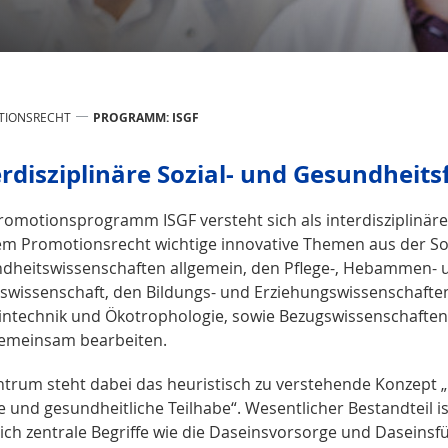
TIONSRECHT
PROGRAMM: ISGF
erdis­ziplinäre Sozial- und Gesundheits
romotionsprogramm ISGF versteht sich als interdisziplinä
em Promotionsrecht wichtige innovative Themen aus der Soz
dheitswissenschaften allgemein, den Pflege-, Hebammen- 
tswissenschaft, den Bildungs- und Erziehungswissenschafte
intechnik und Ökotrophologie, sowie Bezugswissenschaften
emeinsam bearbeiten.
ntrum steht dabei das heuristisch zu verstehende Konzept 
e und gesundheitliche Teilhabe“. Wesentlicher Bestandteil 
ch zentrale Begriffe wie die Daseinsvorsorge und Daseinsfü