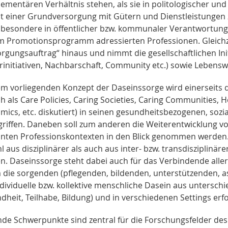
mentären Verhältnis stehen, als sie in politologischer und 
t einer Grundversorgung mit Gütern und Dienstleistungen z
sbesondere in öffentlicher bzw. kommunaler Verantwortung z
m Promotionsprogramm adressierten Professionen. Gleichzeit
rgungsauftrag“ hinaus und nimmt die gesellschaftlichen Initi
rinitiativen, Nachbarschaft, Community etc.) sowie Lebenswe
em vorliegenden Konzept der Daseinssorge wird einerseits d
h als Care Policies, Caring Societies, Caring Communities, H
mics, etc. diskutiert) in seinen gesundheitsbezogenen, soz
griffen. Daneben soll zum anderen die Weiterentwicklung v
nten Professionskontexten in den Blick genommen werden
 aus disziplinärer als auch aus inter- bzw. transdisziplinär
n. Daseinssorge steht dabei auch für das Verbindende aller 
 die sorgenden (pflegenden, bildenden, unterstützenden, ass
ndividuelle bzw. kollektive menschliche Dasein aus untersch
heit, Teilhabe, Bildung) und in verschiedenen Settings erf
nde Schwerpunkte sind zentral für die Forschungsfelder d