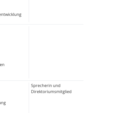
entwicklung
len
Sprecherin und
Direktoriumsmitglied
ung