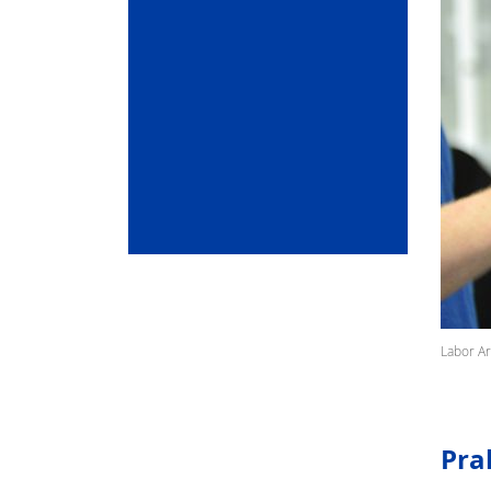
Labor A
Pra