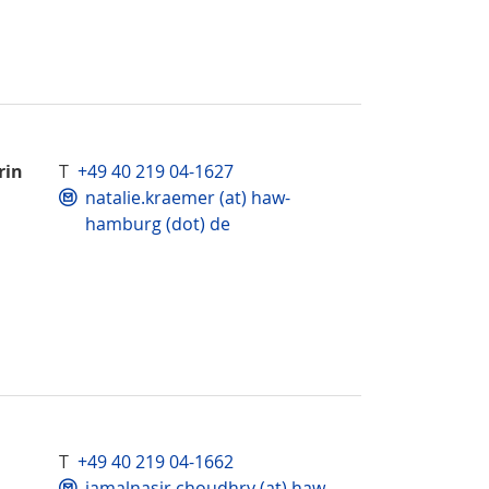
rin
T
+49 40 219 04-1627
natalie.kraemer (at) haw-
hamburg (dot) de
T
+49 40 219 04-1662
jamalnasir.choudhry (at) haw-