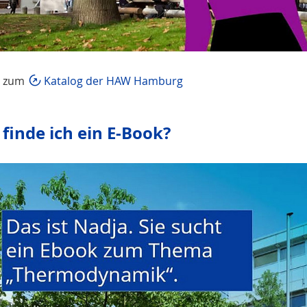
t zum
Katalog der HAW Hamburg
 finde ich ein E-Book?
Wir möchten Sie darauf hinweisen, das
Daten an den jeweiligen Anbieter über
Video aktivieren.