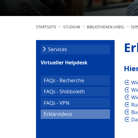
STARTSEITE
STUDIUM
BIBLIOTHEKEN (HIBS)
SER
Er
Services
Virtueller Helpdesk
Hie
FAQs - Recherche
Wi
Wi
FAQs - Shibboleth
Wi
FAQs - VPN
Rü
Bu
(current)
Erklärvideos
Da