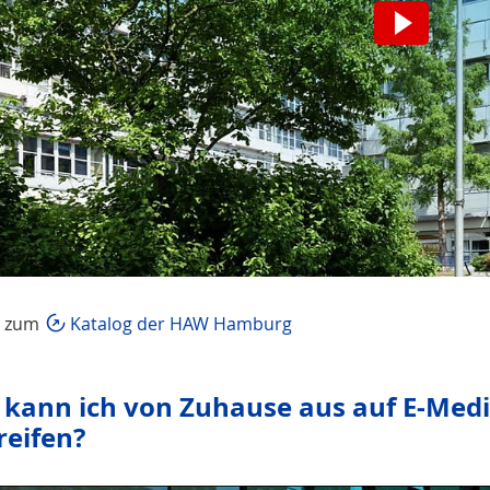
t zum
Katalog der HAW Hamburg
 kann ich von Zuhause aus auf E-Me
reifen?