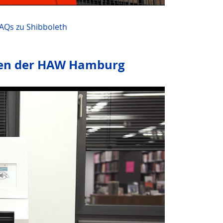
AQs zu Shibboleth
eken der HAW Hamburg
s nach der Aktivierung
mittelt werden.