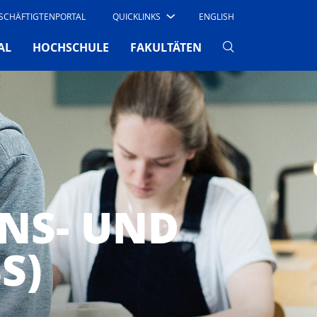
SCHÄFTIGTENPORTAL
QUICKLINKS
ENGLISH
AL
HOCHSCHULE
FAKULTÄTEN
NS- UND
S)