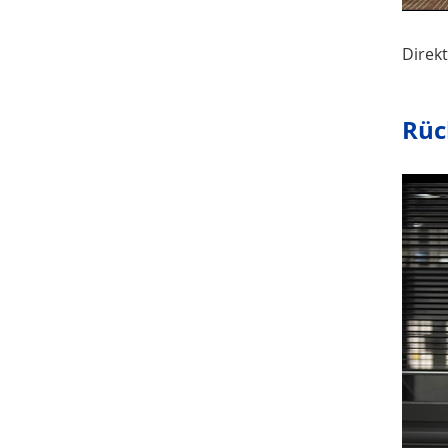
Direk
Rüc