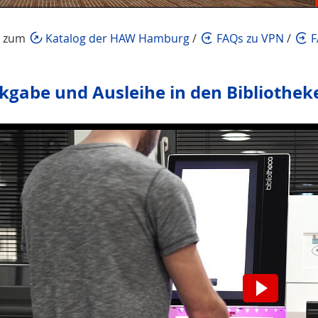
t zum
Katalog der HAW Hamburg
/
FAQs zu VPN
/
F
kgabe und Ausleihe in den Biblioth
Wir möchten Sie darauf hinweisen, das
Daten an den jeweiligen Anbieter über
Video aktivieren.