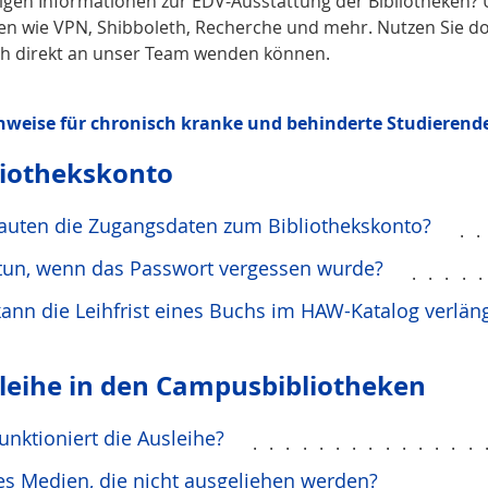
igen Informationen zur EDV-Ausstattung der Bibliotheken?
n wie VPN, Shibboleth, Recherche und mehr. Nutzen Sie d
ich direkt an unser Team wenden können.
nweise für chronisch kranke und behinderte Studierend
liothekskonto
auten die Zugangsdaten zum Bibliothekskonto?
.
tun, wenn das Passwort vergessen wurde?
....
ann die Leihfrist eines Buchs im HAW-Katalog verlän
leihe in den Campusbibliotheken
unktioniert die Ausleihe?
..............
es Medien, die nicht ausgeliehen werden?
....