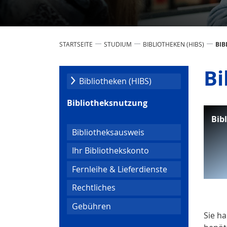
STARTSEITE
STUDIUM
BIBLIOTHEKEN (HIBS)
BI
Bi
Bibliotheken (HIBS)
Bibliotheksnutzung
Bib
Bibliotheksausweis
Ihr Bibliothekskonto
Fernleihe & Lieferdienste
Rechtliches
Gebühren
Sie h