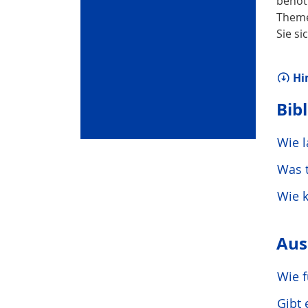
benöt
Theme
Sie s
Hi
Bib
Wie l
Was 
Wie k
Aus
Wie f
Gibt 