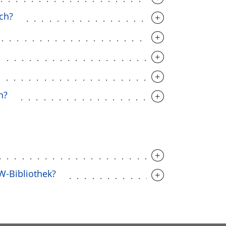
ch?
..........................
.............................
.............................
.............................
n?
..........................
.............................
W-Bibliothek?
....................