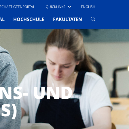
SCHÄFTIGTENPORTAL
QUICKLINKS
ENGLISH
AL
HOCHSCHULE
FAKULTÄTEN
NS- UND
S)