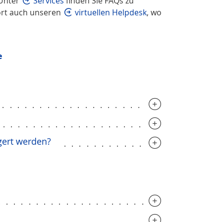
 Unter
Services
finden Sie FAQs zu
ort auch unseren
virtuellen Helpdesk
, wo
e
..............................
..............................
gert werden?
....................
.............................
..............................