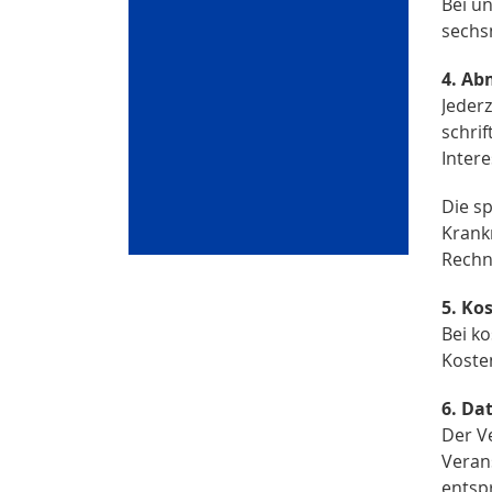
Bei u
sechs
4. Ab
Jeder
schrif
Intere
Die sp
Krank
Rechn
5. Ko
Bei k
Koste
6. Da
Der Ve
Veran
entsp