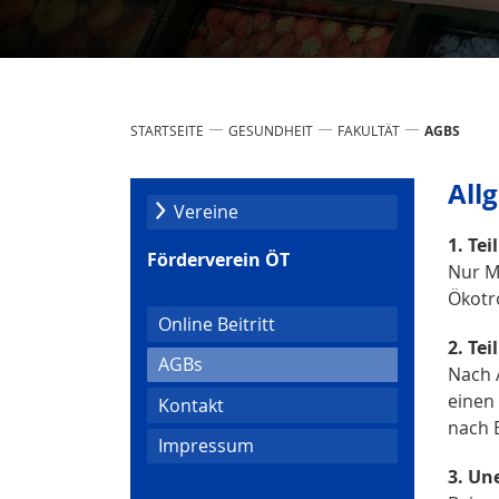
STARTSEITE
GESUNDHEIT
FAKULTÄT
AGBS
All
Vereine
1. Te
Förderverein ÖT
Nur M
Ökotr
Online Beitritt
2. Te
(current)
AGBs
Nach 
einen
Kontakt
nach 
Impressum
3. Un