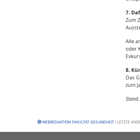
7. Da
Zum Z
Ausst
Alle 
oder 
Exkur
8. Kü
Das Ge
zum Ja
Stand
WEBREDAKTION FAKULTÄT GESUNDHEIT
/ LETZTE ÄND