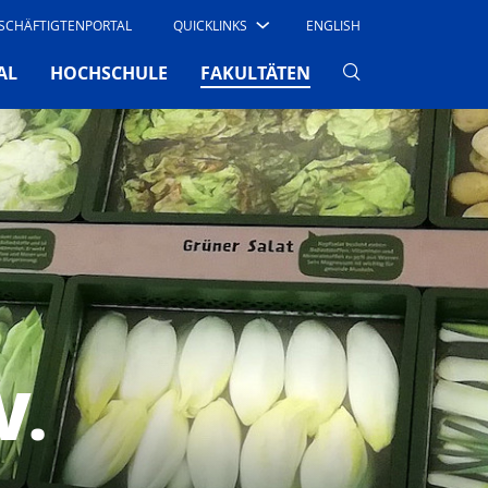
SCHÄFTIGTENPORTAL
QUICKLINKS
ENGLISH
(CURRENT)
AL
HOCHSCHULE
FAKULTÄTEN
V.