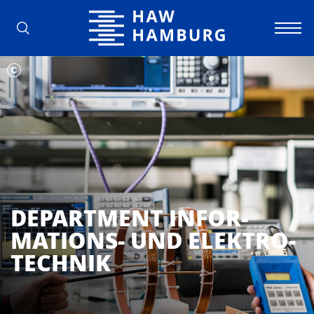
Hochschule für Angewandte Wissens
DEPARTMENT INFOR­
MATIONS- UND ELEKTRO­
TECHNIK