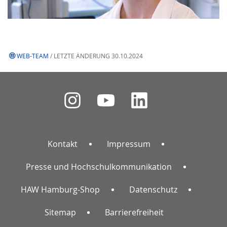
jeweiligen Anbieter übermittelt
werden.
Video aktivieren.
WEB-TEAM
/ LETZTE ÄNDERUNG 30.10.2024
Kontakt
Impressum
Presse und Hochschulkommunikation
HAW Hamburg-Shop
Datenschutz
Sitemap
Barrierefreiheit