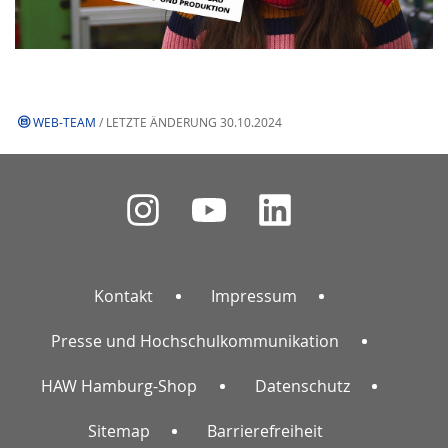
jeweiligen Anbieter übermittelt
werden.
Video aktivieren.
WEB-TEAM
/ LETZTE ÄNDERUNG 30.10.2024
Kontakt
Impressum
Presse und Hochschulkommunikation
HAW Hamburg-Shop
Datenschutz
Sitemap
Barrierefreiheit