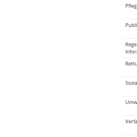
Pfleg
Publ
Rege
Info
Rett
Sozia
Umwe
Verf