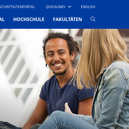
SCHÄFTIGTENPORTAL
QUICKLINKS
ENGLISH
AL
HOCHSCHULE
FAKULTÄTEN