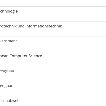
echnologie
trotechnik und Informationstechnik
vernment
pean Computer Science
zeugbau
zeugbau
hrenabwehr