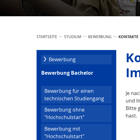
STARTSEITE
STUDIUM
BEWERBUNG
KONTAKTE
Ko
Bewerbung
Im
Bewerbung Bachelor
Bewerbung für einen
Je na
technischen Studiengang
und I
Bitte
Bewerbung ohne
hast.
"Hochschulstart"
Bewerbung mit
"Hochschulstart"