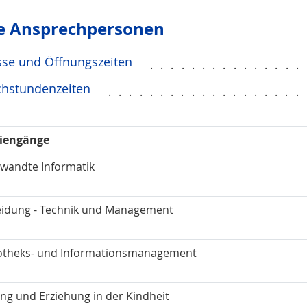
e Ansprechpersonen
sse und Öffnungszeiten
...............
chstundenzeiten
...................
iengänge
wandte Informatik
eidung - Technik und Management
iotheks- und Informationsmanagement
ung und Erziehung in der Kindheit