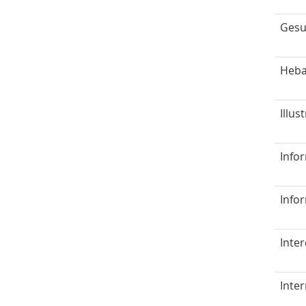
Gesu
Heba
Illus
Info
Info
Inte
Inter