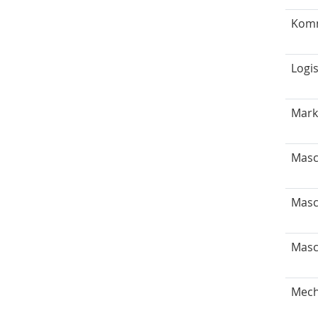
Komm
Logi
Mark
Masc
Masc
Masc
Mech