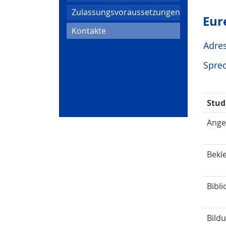
Zulassungsvoraussetzungen
Eur
(current)
Kontakte
Adre
Spre
Stud
Ange
Bekl
Bibl
Bild