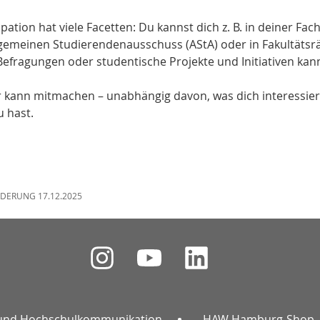
ipation hat viele Facetten: Du kannst dich z. B. in deiner F
lgemeinen Studierendenausschuss (AStA) oder in Fakultäts
Befragungen oder studentische Projekte und Initiativen kann
r kann mitmachen – unabhängig davon, was dich interessiert
u hast.
NDERUNG 17.12.2025
und Hochschulkommunikation
HAW Hamburg-Shop