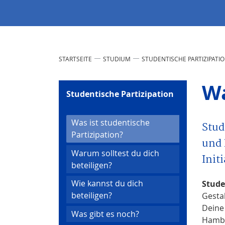
STARTSEITE
STUDIUM
STUDENTISCHE PARTIZIPATI
Wa
Studentische Partizipation
Was ist studentische
Stud
(current)
Partizipation?
und 
Warum solltest du dich
Init
beteiligen?
Wie kannst du dich
Studen
beteiligen?
Gestal
Deine
Was gibt es noch?
Hambu