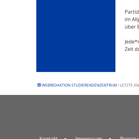
Partiz
im Al
über 
Jede*
Zeit d
WEBREDAKTION STUDIERENDENZENTRUM
/ LETZTE Ä
Kontakt
Impressum
Presse 