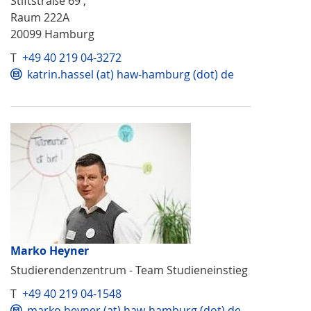
Stiftstraße 69 ,
Raum 222A
20099 Hamburg
T
+49 40 219 04-3272
katrin.hassel (at) haw-hamburg (dot) de
Marko Heyner
Studierendenzentrum - Team Studieneinstieg
T
+49 40 219 04-1548
marko.heyner (at) haw-hamburg (dot) de