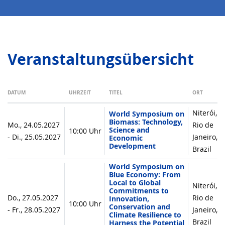
Veranstaltungsübersicht
DATUM
UHRZEIT
TITEL
ORT
Niterói,
World Symposium on
Biomass: Technology,
Mo., 24.05.2027
Rio de
Science and
10:00 Uhr
- Di., 25.05.2027
Janeiro,
Economic
Development
Brazil
World Symposium on
Blue Economy: From
Local to Global
Niterói,
Commitments to
Do., 27.05.2027
Rio de
Innovation,
10:00 Uhr
Conservation and
- Fr., 28.05.2027
Janeiro,
Climate Resilience to
Brazil
Harness the Potential