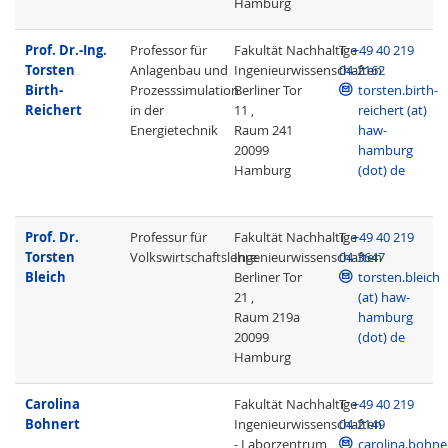
Hamburg
Prof. Dr.-Ing.
Professor für
Fakultät Nachhaltige
T
+49 40 219
Torsten
Anlagenbau und
Ingenieurwissenschaften
04-2162
Birth-
Prozesssimulation
Berliner Tor
torsten.birth-
Reichert
in der
11 ,
reichert (at)
Energietechnik
Raum 241
haw-
20099
hamburg
Hamburg
(dot) de
Prof. Dr.
Professur für
Fakultät Nachhaltige
T
+49 40 219
Torsten
Volkswirtschaftslehre
Ingenieurwissenschaften
04-3647
Bleich
Berliner Tor
torsten.bleich
21 ,
(at) haw-
Raum 219a
hamburg
20099
(dot) de
Hamburg
Carolina
Fakultät Nachhaltige
T
+49 40 219
Bohnert
Ingenieurwissenschaften
04-2149
- Laborzentrum
carolina.bohne