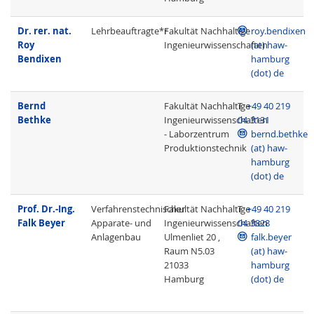
Dr. rer. nat.
Lehrbeauftragte*r
Fakultät Nachhaltige
roy.bendixen
Roy
Ingenieurwissenschaften
(at) haw-
Bendixen
hamburg
(dot) de
Bernd
Fakultät Nachhaltige
T
+49 40 219
Bethke
Ingenieurwissenschaften
04-3131
- Laborzentrum
bernd.bethke
Produktionstechnik
(at) haw-
hamburg
(dot) de
Prof. Dr.-Ing.
Verfahrenstechnischer
Fakultät Nachhaltige
T
+49 40 219
Falk Beyer
Apparate- und
Ingenieurwissenschaften
04-3828
Anlagenbau
Ulmenliet 20 ,
falk.beyer
Raum N5.03
(at) haw-
21033
hamburg
Hamburg
(dot) de