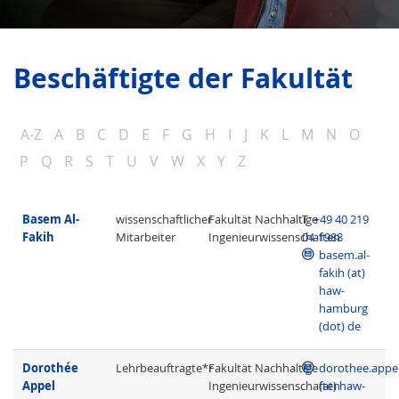
Beschäftigte der Fakultät
A-Z
A
B
C
D
E
F
G
H
I
J
K
L
M
N
O
P
Q
R
S
T
U
V
W
X
Y
Z
Basem Al-
wissenschaftlicher
Fakultät Nachhaltige
T
+49 40 219
Fakih
Mitarbeiter
Ingenieurwissenschaften
04-1988
basem.al-
fakih (at)
haw-
hamburg
(dot) de
Dorothée
Lehrbeauftragte*r
Fakultät Nachhaltige
dorothee.appe
Appel
Ingenieurwissenschaften
(at) haw-