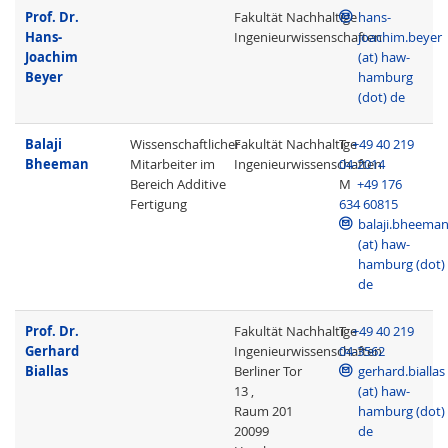
Prof. Dr.
Fakultät Nachhaltige
hans-
Hans-
Ingenieurwissenschaften
joachim.beyer
Joachim
(at) haw-
Beyer
hamburg
(dot) de
Balaji
Wissenschaftlicher
Fakultät Nachhaltige
T
+49 40 219
Bheeman
Mitarbeiter im
Ingenieurwissenschaften
04-2014
Bereich Additive
M
+49 176
Fertigung
634 60815
balaji.bheema
(at) haw-
hamburg (dot)
de
Prof. Dr.
Fakultät Nachhaltige
T
+49 40 219
Gerhard
Ingenieurwissenschaften
04-3562
Biallas
Berliner Tor
gerhard.biallas
13 ,
(at) haw-
Raum 201
hamburg (dot)
20099
de