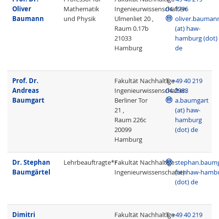
Oliver
Mathematik
Ingenieurwissenschaften
04-1796
Baumann
und Physik
Ulmenliet 20 ,
oliver.bauman
Raum 0.17b
(at) haw-
21033
hamburg (dot)
Hamburg
de
Prof. Dr.
Fakultät Nachhaltige
T
+49 40 219
Andreas
Ingenieurwissenschaften
04-2983
Baumgart
Berliner Tor
a.baumgart
21 ,
(at) haw-
Raum 226c
hamburg
20099
(dot) de
Hamburg
Dr. Stephan
Lehrbeauftragte*r
Fakultät Nachhaltige
stephan.baumg
Baumgärtel
Ingenieurwissenschaften
(at) haw-hamb
(dot) de
Dimitri
Fakultät Nachhaltige
T
+49 40 219