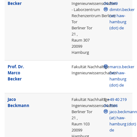
Becker
Ingenieurwissenschaften
04-2949
- Laborzentrum
dimitri.becker
Rechenzentrum Berliner
(at) haw-
Tor
hamburg
Berliner Tor
(dot) de
21 ,
Raum 307
20099
Hamburg
Prof. Dr.
Fakultät Nachhaltige
marco.becker
Marco
Ingenieurwissenschaften
(at) haw-
Becker
hamburg
(dot) de
Jaco
Fakultät Nachhaltige
T
+49 40 219
Beckmann
Ingenieurwissenschaften
04-3566
Berliner Tor
jaco.beckmann
21 ,
(at) haw-
Raum 103
hamburg (dot)
20099
de
Hamburg