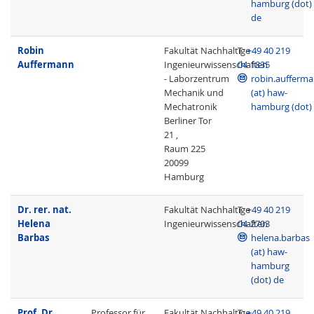
hamburg (dot)
de
Robin
Fakultät Nachhaltige
T
+49 40 219
Auffermann
Ingenieurwissenschaften
04-1835
- Laborzentrum
robin.aufferm
Mechanik und
(at) haw-
Mechatronik
hamburg (dot)
Berliner Tor
21 ,
Raum 225
20099
Hamburg
Dr. rer. nat.
Fakultät Nachhaltige
T
+49 40 219
Helena
Ingenieurwissenschaften
04-2703
Barbas
helena.barbas
(at) haw-
hamburg
(dot) de
Prof. Dr.
Professor für
Fakultät Nachhaltige
T
+49 40 219