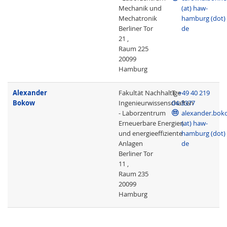
Mechanik und
(at) haw-
Mechatronik
hamburg (dot)
Berliner Tor
de
21 ,
Raum 225
20099
Hamburg
Alexander
Fakultät Nachhaltige
T
+49 40 219
Bokow
Ingenieurwissenschaften
04-3377
- Laborzentrum
alexander.bok
Erneuerbare Energien
(at) haw-
und energieeffiziente
hamburg (dot)
Anlagen
de
Berliner Tor
11 ,
Raum 235
20099
Hamburg