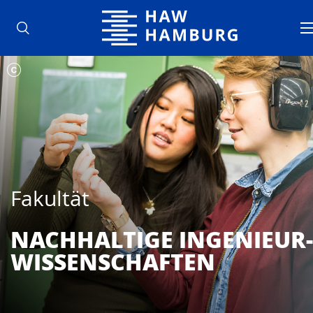
Hochschule für Angewandte Wisse
Fakultät
NACH­HAL­TIGE INGENIEUR­
WISSENSCHAFTEN