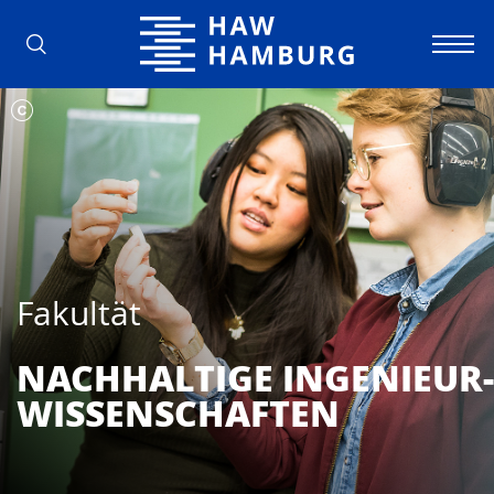
Hochschule für Angewandte Wissens
Fakultät
NACH­HAL­TIGE INGENIEUR­
WISSENSCHAFTEN