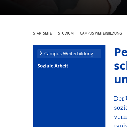
STARTSEITE
STUDIUM
CAMPUS WEITERBILDUNG
Pe
Campus Weiter­bildung
sc
Soziale Arbeit
un
Der 
sozi
verm
typi