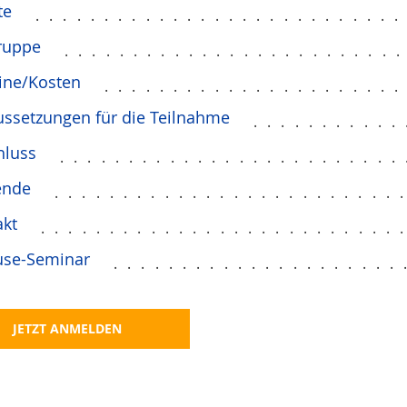
te
..........................
ruppe
........................
ine/Kosten
.....................
ussetzungen für die Teilnahme
...........
hluss
.........................
ende
.........................
akt
..........................
use-Seminar
.....................
JETZT ANMELDEN