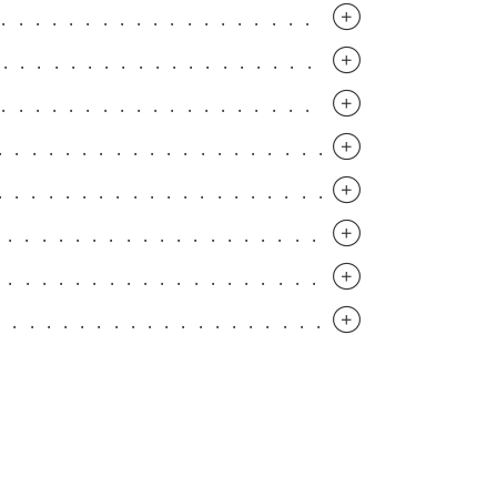
..............................
..............................
..............................
.............................
.............................
.............................
.............................
.............................