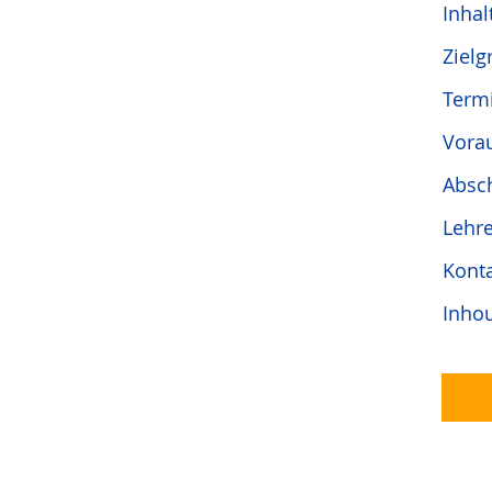
Inhal
Zielg
Term
Vora
Absc
Lehr
Kont
Inho