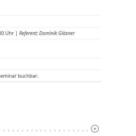
.00 Uhr |
Referent: Dominik Gläsner
-Seminar buchbar.
.............................