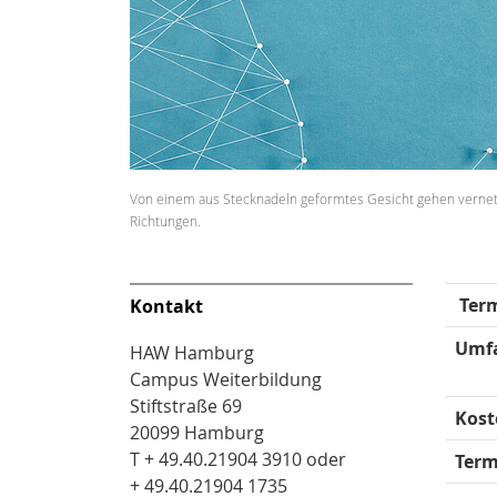
Von einem aus Stecknadeln geformtes Gesicht gehen vernet
Richtungen.
Term
Kontakt
Umf
HAW Hamburg
Campus Weiterbildung
Stiftstraße 69
Kost
20099 Hamburg
T + 49.40.21904 3910 oder
Term
+ 49.40.21904 1735