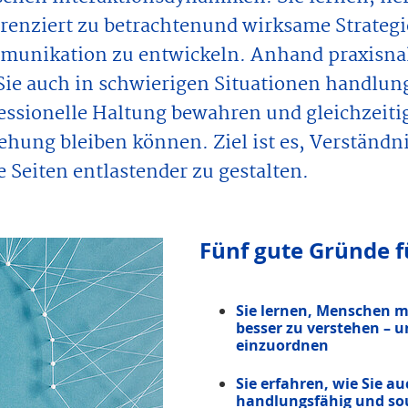
erenziert zu betrachtenund wirksame Strategi
unikation zu entwickeln. Anhand praxisnaher
Sie auch in schwierigen Situationen handlung
essionelle Haltung bewahren und gleichzeiti
ehung bleiben können. Ziel ist es, Verständni
e Seiten entlastender zu gestalten.
Fünf gute Gründe fü
Sie lernen, Menschen m
besser zu verstehen – u
einzuordnen
Sie erfahren, wie Sie a
handlungsfähig und so