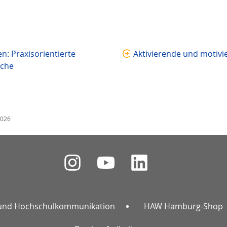
: Praxisorientierte
Aktivierende und motiv
äche
2026
und Hochschulkommunikation
HAW Hamburg-Shop