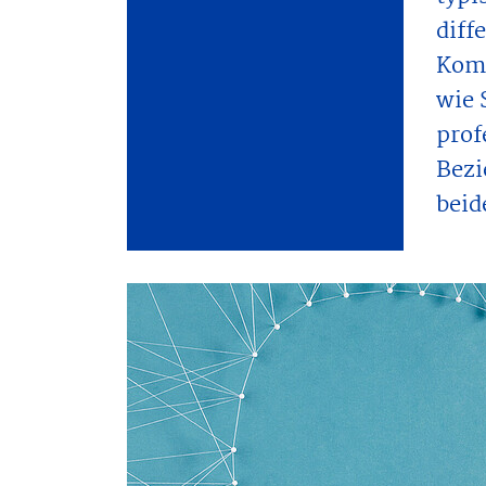
diff
Komm
wie 
prof
Bezi
beid