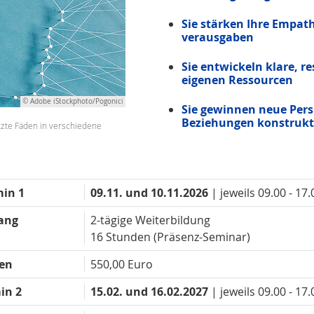
Sie stärken Ihre Empath
verausgaben
Sie entwickeln klare, r
eigenen Ressourcen
© Adobe iStockphoto/Pogonici
Sie gewinnen neue Pers
Beziehungen konstrukti
zte Fäden in verschiedene
in 1
09.11. und 10.11.2026
| jeweils 09.00 - 17
ang
2-tägige Weiterbildung
16 Stunden (Präsenz-Seminar)
en
550,00 Euro
in 2
15.02. und 16.02.2027
| jeweils 09.00 - 17