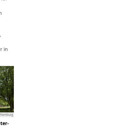
n
,
r in
W Hamburg
ter­