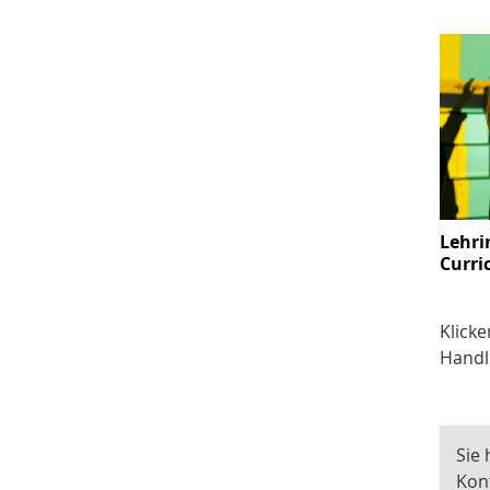
Lehri
Curri
Klicke
Handl
Sie
Kon