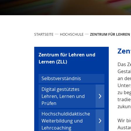
STARTSEITE
HOCHSCHULE
ZENTRUM FÜR LEHREN 
Zen
Zentrum für Lehren und
Lernen (ZLL)
Das Z
Gesta
an de
Selbstverständnis
Unter
Digital gestütztes
zu be
Lehren, Lernen und
tradi
Prüfen
zukun
Hochschuldidaktische
Wir bi
Weiter­bildung und
Austa
Lehrcoaching