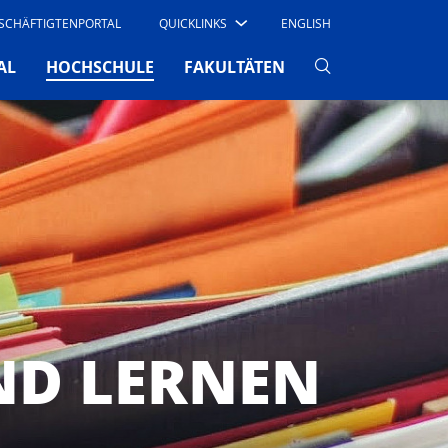
SCHÄFTIGTENPORTAL
QUICKLINKS
ENGLISH
(CURRENT)
AL
HOCHSCHULE
FAKULTÄTEN
ND LERNEN