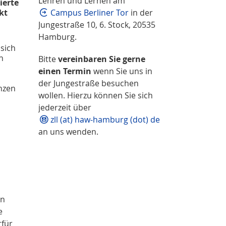
Lehren und Lernen am
ierte
kt
Campus Berliner Tor
in der
Jungestraße 10, 6. Stock, 20535
Hamburg.
sich
n
Bitte
vereinbaren Sie gerne
einen Termin
wenn Sie uns in
der Jungestraße besuchen
nzen
wollen. Hierzu können Sie sich
jederzeit über
zll (at) haw-hamburg (dot) de
an uns wenden.
en
e
rfür