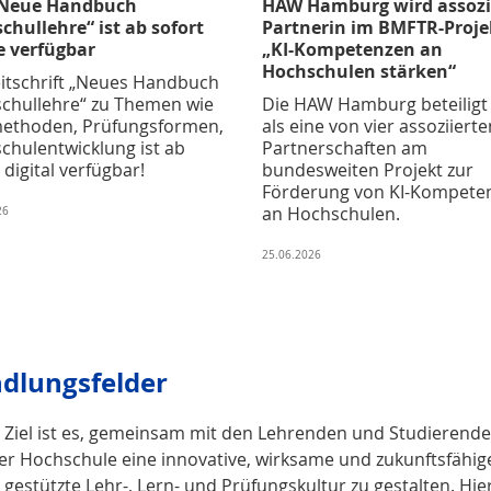
„Neue Handbuch
HAW Hamburg wird assozi
chullehre“ ist ab sofort
Partnerin im BMFTR-Proje
e verfügbar
„KI-Kompetenzen an
Hochschulen stärken“
eitschrift „Neues Handbuch
chullehre“ zu Themen wie
Die HAW Hamburg beteiligt 
ethoden, Prüfungsformen,
als eine von vier assoziierte
chulentwicklung ist ab
Partnerschaften am
 digital verfügbar!
bundesweiten Projekt zur
Förderung von KI-Kompete
an Hochschulen.
26
25.06.2026
dlungsfelder
 Ziel ist es, gemeinsam mit den Lehrenden und Studierend
er Hochschule eine innovative, wirksame und zukunftsfähig
l gestützte Lehr-, Lern- und Prüfungskultur zu gestalten. Hie