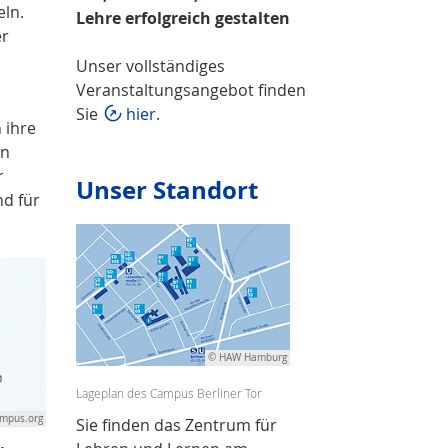
eln.
Lehre erfolgreich gestalten
er
Unser vollständiges
Veranstaltungsangebot finden
Sie
hier
.
 ihre
on
r
Unser Standort
nd für
© HAW Hamburg
Lageplan des Campus Berliner Tor
mpus.org
Sie finden das Zentrum für