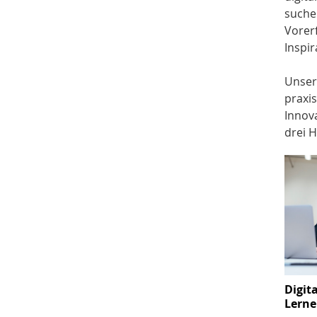
suche
Vorer
Inspir
Unser
praxi
Innova
drei 
Digit
Lerne