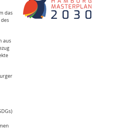
um das
 des
n aus
bezug
ekte
burger
(SDGs)
hmen