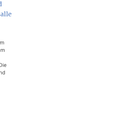
d
alle
um
dem
Die
und