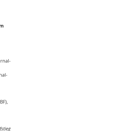
am
rnal-
nal-
BF),
stieg