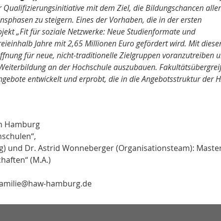
r Qualifizierungsinitiative mit dem Ziel, die Bildungschancen aller
nsphasen zu steigern. Eines der Vorhaben, die in der ersten
jekt „Fit für soziale Netzwerke: Neue Studienformate und
einhalb Jahre mit 2,65 Millionen Euro gefördert wird. Mit dies
ffnung für neue, nicht-traditionelle Zielgruppen voranzutreiben 
en Weiterbildung an der Hochschule auszubauen. Fakultätsübergrei
gebote entwickelt und erprobt, die in die Angebotsstruktur der
en Hamburg
hschulen“,
g) und Dr. Astrid Wonneberger (Organisationsteam): Maste
aften“ (M.A.)
_familie@haw-hamburg.de