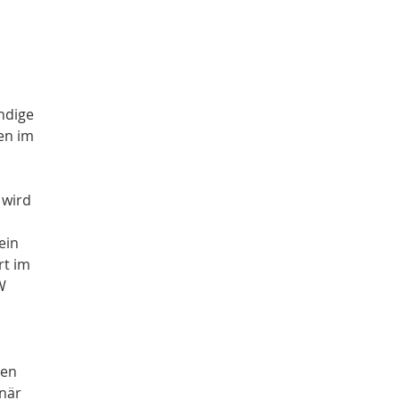
ndige
en im
 wird
ein
rt im
W
ien
inär