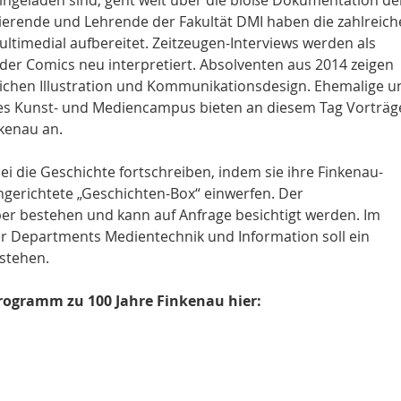
ierende und Lehrende der Fakultät DMI haben die zahlreic
timedial aufbereitet. Zeitzeugen-Interviews werden als
oder Comics neu interpretiert. Absolventen aus 2014 zeigen
ichen Illustration und Kommunikationsdesign. Ehemalige u
des Kunst- und Mediencampus bieten an diesem Tag Vorträg
kenau an.
i die Geschichte fortschreiben, indem sie ihre Finkenau-
ingerichtete „Geschichten-Box“ einwerfen. Der
r bestehen und kann auf Anfrage besichtigt werden. Im
er Departments Medientechnik und Information soll ein
tstehen.
Programm zu 100 Jahre Finkenau hier: