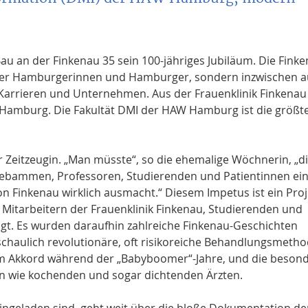
Bau an der Finkenau 35 sein 100-jähriges Jubiläum. Die Fink
nder Hamburgerinnen und Hamburger, sondern inzwischen 
 Karrieren und Unternehmen. Aus der Frauenklinik Finkenau
amburg. Die Fakultät DMI der HAW Hamburg ist die größte
r Zeitzeugin. „Man müsste“, so die ehemalige Wöchnerin, „d
Hebammen, Professoren, Studierenden und Patientinnen ei
on Finkenau wirklich ausmacht.“ Diesem Impetus ist ein Proj
Mitarbeitern der Frauenklinik Finkenau, Studierenden und
lgt. Es wurden daraufhin zahlreiche Finkenau-Geschichten
haulich revolutionäre, oft risikoreiche Behandlungsmetho
im Akkord während der „Babyboomer“-Jahre, und die beson
 wie kochenden und sogar dichtenden Ärzten.
eingeladen sind, geht weit über die bloße Dokumentation de