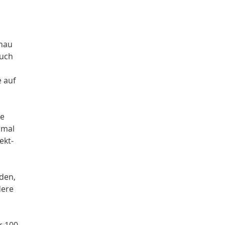
enau
auch
 auf
ie
nmal
ekt-
den,
dere
r 100