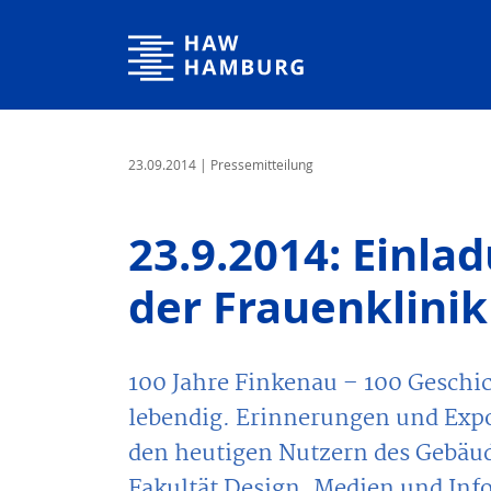
Hochschule für Angewandte Wissenschaften Hamburg
23.09.2014
| Pressemitteilung
23.9.2014: Einla
der Frauenklini
100 Jahre Finkenau – 100 Geschi
lebendig. Erinnerungen und Exp
den heutigen Nutzern des Gebäu
Fakultät Design, Medien und In