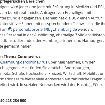
 pflegerischen Bereichen
igen, wird jeder und jede mit Erfahrung in Medizin und Pfl
em bereits zahlreiche Anfragen von Freiwilligen mit
ntergrund eingegangen. Deshalb hat die BGV einen Aufruf
: Unterstützer*innen mit entsprechendem Fachwissen, die ih
il an
personal.corona(@)bgv.hamburg.de
wenden.
es Personal in der Ausbildung, ehemalige Zivildienstleiste
Medizinstudierende oder Hamburgerinnen und Hamburger, 
ege gemacht haben.
zum Thema Coronavirus
.hamburg.de/coronavirus
über Maßnahmen, um der
 begegnen. Hier finden Sie amtliche Anordnungen,
 Kita, Schule, Hochschule, Freizeit, Wirtschaft, Mobilität u
rmationsseite bietet viele Antworten auf zahlreiche Fragen i
weitert wird. In sozialen Netzwerken wird der Hashtag #Cor
040 428 284 000