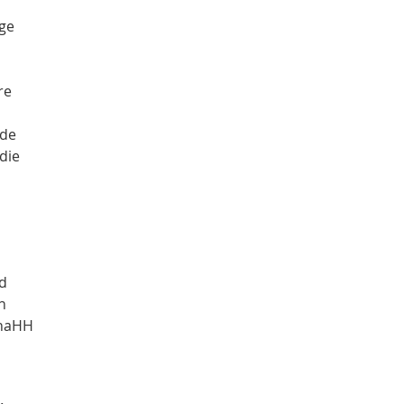
ege
re
nde
die
nd
n
onaHH