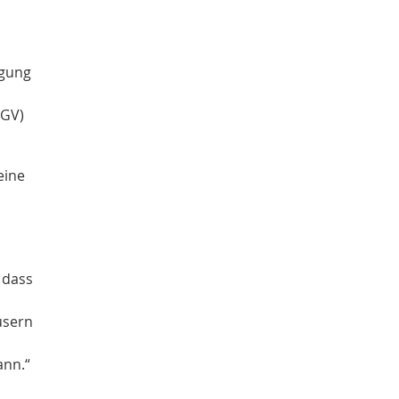
rgung
BGV)
eine
 dass
usern
ann.“