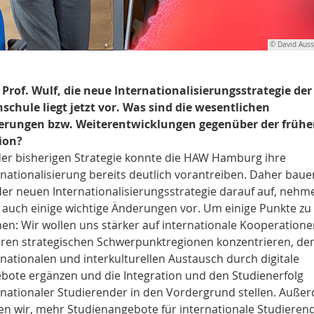
© David Auss
 Prof. Wulf, die neue Internationalisierungsstrategie der
schule liegt jetzt vor. Was sind die wesentlichen
rungen bzw. Weiterentwicklungen gegenüber der frühe
ion?
der bisherigen Strategie konnte die HAW Hamburg ihre
rnationalisierung bereits deutlich vorantreiben. Daher baue
der neuen Internationalisierungsstrategie darauf auf, nehm
 auch einige wichtige Änderungen vor. Um einige Punkte zu
en: Wir wollen uns stärker auf internationale Kooperatione
ren strategischen Schwerpunktregionen konzentrieren, de
rnationalen und interkulturellen Austausch durch digitale
bote ergänzen und die Integration und den Studienerfolg
rnationaler Studierender in den Vordergrund stellen. Auße
en wir, mehr Studienangebote für internationale Studieren