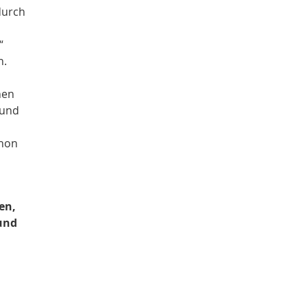
durch
“
n.
hen
 und
chon
en,
 und