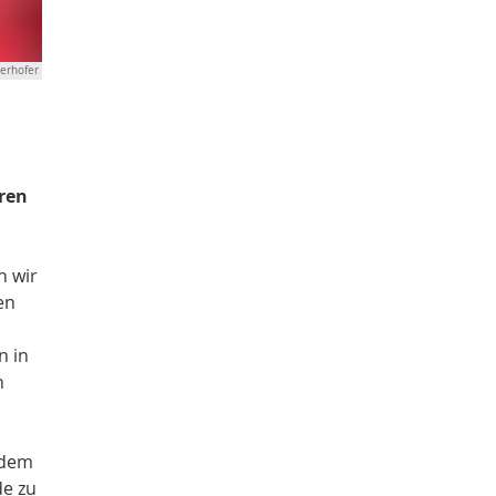
erhofer
ren
n wir
en
n in
n
rdem
de zu