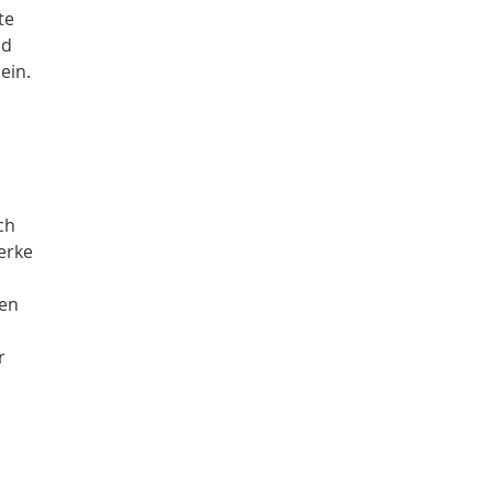
te
nd
ein.
ch
erke
ven
r