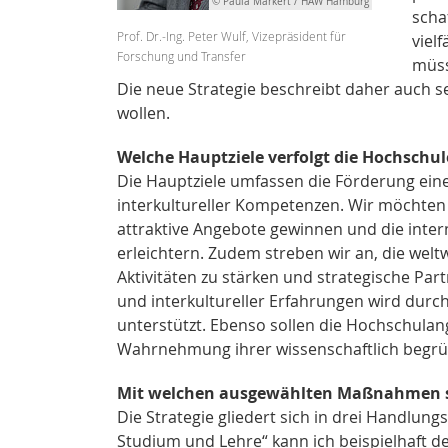
© Paula Markert / HAW Hamburg
scha
Prof. Dr.-Ing. Peter Wulf, Vizepräsident für
viel
Forschung und Transfer
müss
Die neue Strategie beschreibt daher auch 
wollen.
Welche Hauptziele verfolgt die Hochschule
Die Hauptziele umfassen die Förderung eine
interkultureller Kompetenzen. Wir möchten
attraktive Angebote gewinnen und die int
erleichtern. Zudem streben wir an, die we
Aktivitäten zu stärken und strategische Par
und interkultureller Erfahrungen wird dur
unterstützt. Ebenso sollen die Hochschulang
Wahrnehmung ihrer wissenschaftlich begrün
Mit welchen ausgewählten Maßnahmen sol
Die Strategie gliedert sich in drei Handlung
Studium und Lehre“ kann ich beispielhaft 