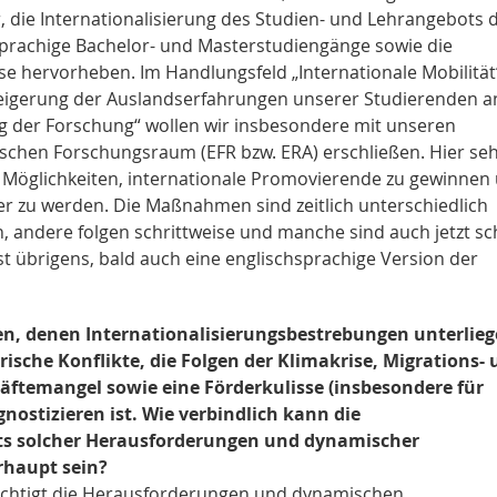
r, die Internationalisierung des Studien- und Lehrangebots 
rachige Bachelor- und Masterstudiengänge sowie die
se hervorheben. Im Handlungsfeld „Internationale Mobilität
 Steigerung der Auslandserfahrungen unserer Studierenden a
ng der Forschung“ wollen wir insbesondere mit unseren
schen Forschungsraum (EFR bzw. ERA) erschließen. Hier se
 Möglichkeiten, internationale Promovierende zu gewinnen
ter zu werden. Die Maßnahmen sind zeitlich unterschiedlich
n, andere folgen schrittweise und manche sind auch jetzt s
st übrigens, bald auch eine englischsprachige Version der
en, denen Internationalisierungsbestrebungen unterlieg
ische Konflikte, die Folgen der Klimakrise, Migrations-
ftemangel sowie eine Förderkulisse (insbesondere für
nostizieren ist. Wie verbindlich kann die
hts solcher Herausforderungen und dynamischer
rhaupt sein?
ksichtigt die Herausforderungen und dynamischen