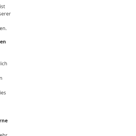
ist
serer
gen.
len
lich
n
ies
erne
mehr