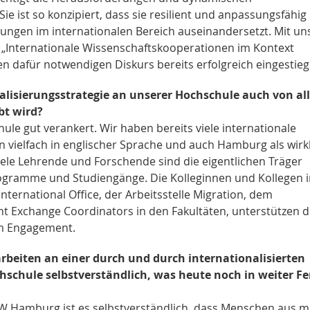
 ist so konzipiert, dass sie resilient und anpassungsfähig 
rungen im internationalen Bereich auseinandersetzt. Mit un
 „Internationale Wissenschaftskooperationen im Kontext
den dafür notwendigen Diskurs bereits erfolgreich eingestie
nalisierungsstrategie an unserer Hochschule auch von al
t wird?
ule gut verankert. Wir haben bereits viele internationale
n vielfach in englischer Sprache und auch Hamburg als wirk
Viele Lehrende und Forschende sind die eigentlichen Träger
ogramme und Studiengänge. Die Kolleginnen und Kollegen i
ternational Office, der Arbeitsstelle Migration, dem
nt Exchange Coordinators in den Fakultäten, unterstützen d
m Engagement.
 arbeiten an einer durch und durch internationalisierten
hschule selbstverständlich, was heute noch in weiter F
 HAW Hamburg ist es selbstverständlich, dass Menschen aus 