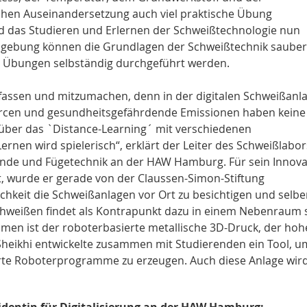
chen Auseinandersetzung auch viel praktische Übung
wird das Studieren und Erlernen der Schweißtechnologie nun
n Umgebung können die Grundlagen der Schweißtechnik saube
he Übungen selbständig durchgeführt werden.
zufassen und mitzumachen, denn in der digitalen Schweißanl
urcen und gesundheitsgefährdende Emissionen haben keine
über das `Distance-Learning´ mit verschiedenen
nen wird spielerisch“, erklärt der Leiter des Schweißlabors
unde und Fügetechnik an der HAW Hamburg. Für sein Innova
t, wurde er gerade von der Claussen-Simon-Stiftung
chkeit die Schweißanlagen vor Ort zu besichtigen und selbe
Schweißen findet als Kontrapunkt dazu in einem Nebenraum s
hmen ist der roboterbasierte metallische 3D-Druck, der hoh
Sheikhi entwickelte zusammen mit Studierenden ein Tool, u
rte Roboterprogramme zu erzeugen. Auch diese Anlage wir
sidentin für Digitalisierung an der HAW Hamburg: