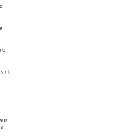
nd
w
rt:
soll.
raus
ät