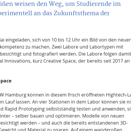
eißen weisen den Weg, um Studierende im
perimentell an das Zukunftsthema der
ai eingeladen, sich von 10 bis 12 Uhr ein Bild von den neue
gskompetenz zu machen. Zwei Labore und Labortypen mit
besichtigt und fotografiert werden. Die Labore folgen dami
l Innovations, kurz Creative Space, der bereits seit 2017 an
space
AW Hamburg können in diesem frisch eröffneten Hightech-L
en Lauf lassen. An vier Stationen in dem Labor können sie n
 Rapid Prototyping selbstständig testen und anwenden, si
inter – selber bauen und optimieren. Modelle von neuen
esichtigt werden – und auch die bereits entstandenen 3D-
Gewicht und Material zu sparen. Auf einem wandgroßen