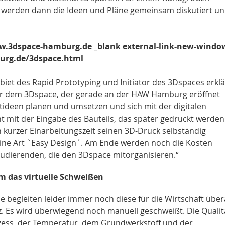
 werden dann die Ideen und Pläne gemeinsam diskutiert u
www.3dspace-hamburg.de _blank external-link-new-windo
urg.de/3dspace.html
biet des Rapid Prototyping und Initiator des 3Dspaces erklä
ber dem 3Dspace, der gerade an der HAW Hamburg eröffnet
tideen planen und umsetzen und sich mit der digitalen
 mit der Eingabe des Bauteils, das später gedruckt werden 
h kurzer Einarbeitungszeit seinen 3D-Druck selbständig
 eine Art `Easy Design´. Am Ende werden noch die Kosten
Studierenden, die den 3Dspace mitorganisieren.“
um das virtuelle Schweißen
e begleiten leider immer noch diese für die Wirtschaft übe
 Es wird überwiegend noch manuell geschweißt. Die Qualit
zess, der Temperatur, dem Grundwerkstoff und der