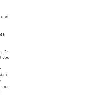
r und
age
, Dr.
tives
r
tatt.
e
m aus
d