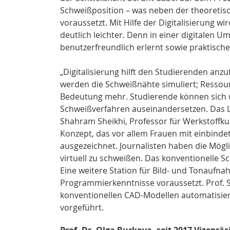
Schweißposition – was neben der theoretis
voraussetzt. Mit Hilfe der Digitalisierung 
deutlich leichter. Denn in einer digitale
benutzerfreundlich erlernt sowie praktisc
„Digitalisierung hilft den Studierenden an
werden die Schweißnähte simuliert; Resso
Bedeutung mehr. Studierende können sich 
Schweißverfahren auseinandersetzen. Das Ler
Shahram Sheikhi, Professor für Werkstoffk
Konzept, das vor allem Frauen mit einbinde
ausgezeichnet. Journalisten haben die Mögli
virtuell zu schweißen. Das konventionelle 
Eine weitere Station für Bild- und Tonaufna
Programmierkenntnisse voraussetzt. Prof. 
konventionellen CAD-Modellen automatisie
vorgeführt.
Prof. Dr. Olga Burkova, seit 2017 Vizeprä