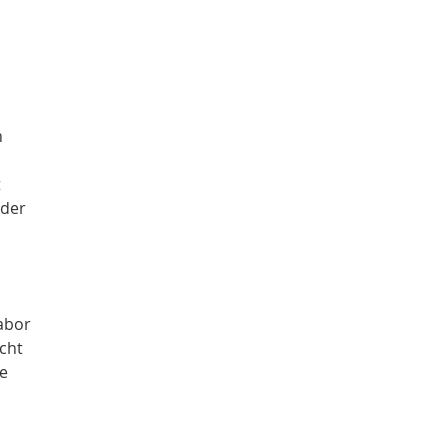
n
t
 der
abor
icht
e