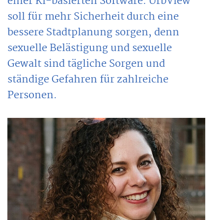
einer KI-basierten Software. UrbView
soll für mehr Sicherheit durch eine
bessere Stadtplanung sorgen, denn
sexuelle Belästigung und sexuelle
Gewalt sind tägliche Sorgen und
ständige Gefahren für zahlreiche
Personen.